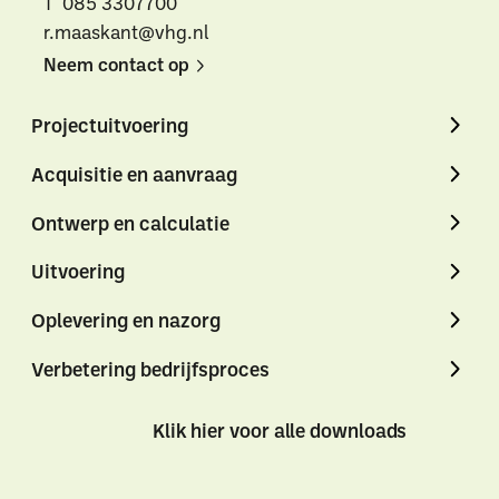
T 085 3307700
Alle downloads
Alle thema's
Vind een VHG-
r.maaskant@vhg.nl
Neem contact op
Neem
Neem
Projectuitvoering
contact
contact
Acquisitie en aanvraag
op
op
Ontwerp en calculatie
Uitvoering
Oplevering en nazorg
Verbetering bedrijfsproces
Klik hier voor alle downloads
Klik
Klik