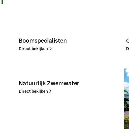
Boomspecialisten
Direct bekijken
D
Direct
Direct
bekijken
bekijken
Natuurlijk Zwemwater
Direct bekijken
Direct
Direct
bekijken
bekijken