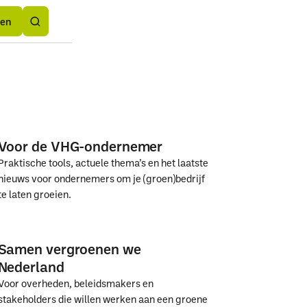
Button
rden
rden
Text
den
Voor de VHG-ondernemer
Praktische tools, actuele thema’s en het laatste
nieuws voor ondernemers om je (groen)bedrijf
te laten groeien.
Voor
Voor
de
de
Samen vergroenen we
VHG-
VHG-
Nederland
ondernemer
ondernemer
Voor overheden, beleidsmakers en
stakeholders die willen werken aan een groene