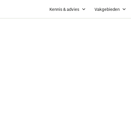
Kennis & advies
Vakgebieden
Koninklijke
Dé branchevereniging van ondernemers in het gro
groenvoorzieners, interieurbeplanters, dak- en g
boomspecialisten.