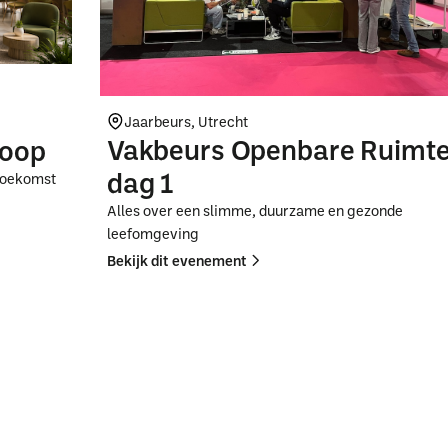
Jaarbeurs, Utrecht
Vakbeurs Openbare Ruimt
koop
dag 1
 toekomst
Alles over een slimme, duurzame en gezonde
leefomgeving
Bekijk dit evenement
Button
Button
Text
Text