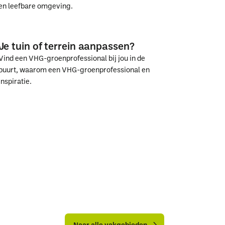
en leefbare omgeving.
Samen
Samen
vergroenen
vergroenen
Je tuin of terrein aanpassen?
we
we
Vind een VHG-groenprofessional bij jou in de
Nederland
Nederland
buurt, waarom een VHG-groenprofessional en
inspiratie.
Je
Je
tuin
tuin
of
of
terrein
terrein
aanpassen?
aanpassen?
Naar
Naar
alle
alle
Naar alle vakgebieden