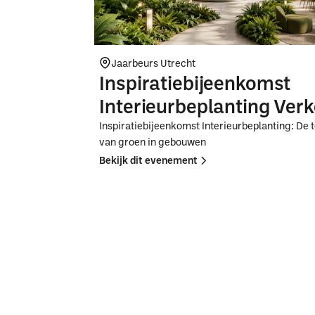
Jaarbeurs Utrecht
Inspiratiebijeenkomst
Interieurbeplanting Ver
Inspiratiebijeenkomst Interieurbeplanting: De
van groen in gebouwen
Bekijk dit evenement
Button
Button
Text
Text