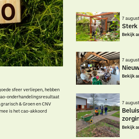
7 augus
Sterk
Bekijk a
7 augus
Nieuw
Bekijk a
goede sfeer verliepen, hebben
 cao-onderhandelingsresultaat
7 augus
Agrarisch & Groen en CNV
Belui
mee is het cao-akkoord
zorgi
aar ben je naar op zoe
Bekijk a