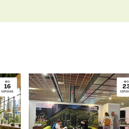
Uitgelichte pagina’s
Alle downloads
Alle thema's
Vind een VHG-groenprofessiona
WO
WO
16
2
SEP
2026
SEP
20