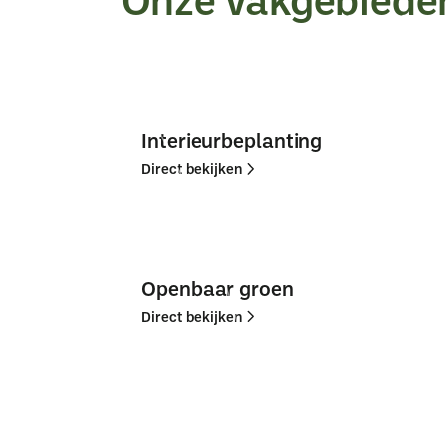
Interieurbeplanting
Direct bekijken
Direct
Direct
bekijken
bekijken
Openbaar groen
Direct bekijken
Direct
Direct
bekijken
bekijken