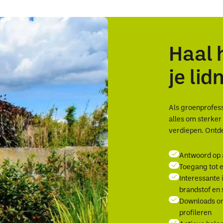
Haal 
je li
Als groenprofessi
alles om sterke
verdiepen. Ontde
Antwoord op 
Toegang tot e
Interessante 
brandstof en
Downloads om
profileren