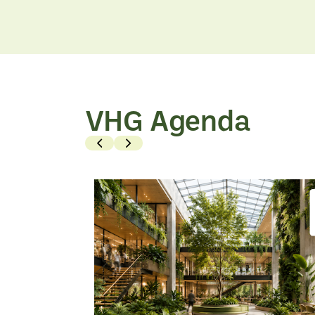
Bekijk
Bekijk
artikel
artikel
VHG Agenda