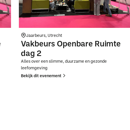
Jaarbeurs, Utrecht
e
Vakbeurs Openbare Ruimte
dag 2
Alles over een slimme, duurzame en gezonde
leefomgeving
Bekijk dit evenement
Button
Button
Text
Text