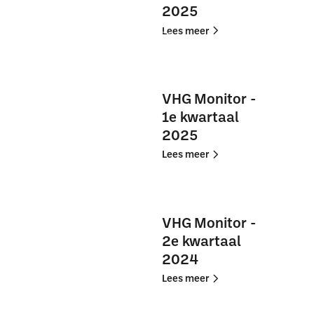
2025
Lees
Lees
Lees meer
meer
meer
VHG
VHG
Monitor
Monitor
VHG Monitor -
-
-
1e kwartaal
4e
4e
2025
kwartaal
kwartaal
2025
2025
Lees
Lees
Lees meer
meer
meer
VHG
VHG
Monitor
Monitor
VHG Monitor -
-
-
2e kwartaal
1e
1e
2024
kwartaal
kwartaal
2025
2025
Lees
Lees
Lees meer
meer
meer