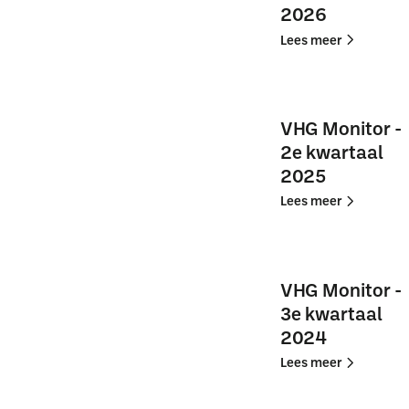
2026
Lees
Lees
Lees meer
meer
meer
VHG
VHG
Monitor
Monitor
VHG Monitor -
-
-
2e kwartaal
1e
1e
2025
kwartaal
kwartaal
2026
2026
Lees
Lees
Lees meer
meer
meer
VHG
VHG
Monitor
Monitor
VHG Monitor -
-
-
3e kwartaal
2e
2e
2024
kwartaal
kwartaal
2025
2025
Lees
Lees
Lees meer
meer
meer