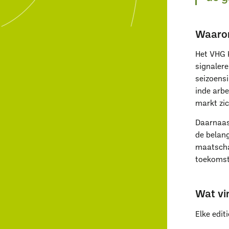
Waarom
Het VHG K
signaler
seizoens
inde arbe
markt zic
Daarnaas
de belang
maatscha
toekomst
Wat vi
Elke edit