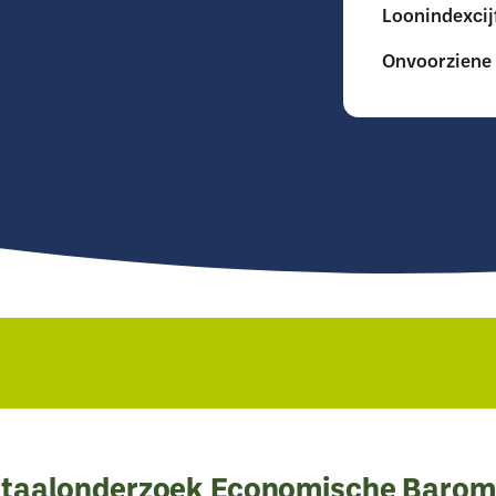
Loonindexcij
Onvoorziene 
taalonderzoek Economische Barom