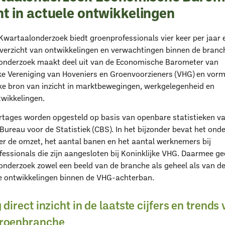
ht in actuele ontwikkelingen
Kwartaalonderzoek biedt groenprofessionals vier keer per jaar 
overzicht van ontwikkelingen en verwachtingen binnen de branc
onderzoek maakt deel uit van de Economische Barometer van
jke Vereniging van Hoveniers en Groenvoorzieners (VHG) en vorm
jke bron van inzicht in marktbewegingen, werkgelegenheid en
wikkelingen.
rtages worden opgesteld op basis van openbare statistieken v
Bureau voor de Statistiek (CBS). In het bijzonder bevat het ond
ver de omzet, het aantal banen en het aantal werknemers bij
essionals die zijn aangesloten bij Koninklijke VHG. Daarmee ge
onderzoek zowel een beeld van de branche als geheel als van d
ke ontwikkelingen binnen de VHG-achterban.
g direct inzicht in de laatste cijfers en trends
groenbranche