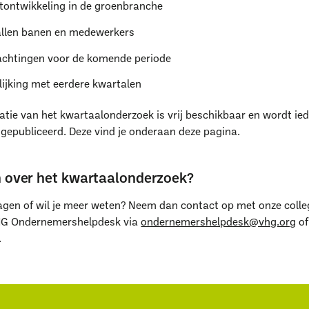
ontwikkeling in de groenbranche
llen banen en medewerkers
chtingen voor de komende periode
lijking met eerdere kwartalen
atie van het kwartaalonderzoek is vrij beschikbaar en wordt ie
aar ben je naar op zoe
gepubliceerd. Deze vind je onderaan deze pagina.
 over het kwartaalonderzoek?
ragen of wil je meer weten? Neem dan contact op met onze colle
G Ondernemershelpdesk via
ondernemershelpdesk@vhg.org
of
.
Uitgelichte pagina’s
Alle downloads
Alle thema's
Vind een VHG-groenprofessiona