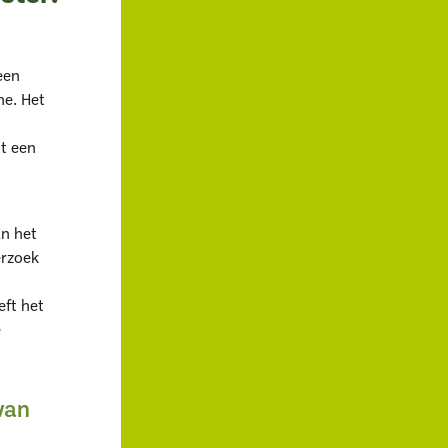
een
he. Het
t een
an het
erzoek
eft het
e
 van