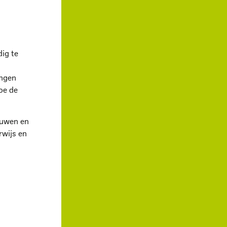
dig te
ingen
hoe de
ouwen en
rwijs en