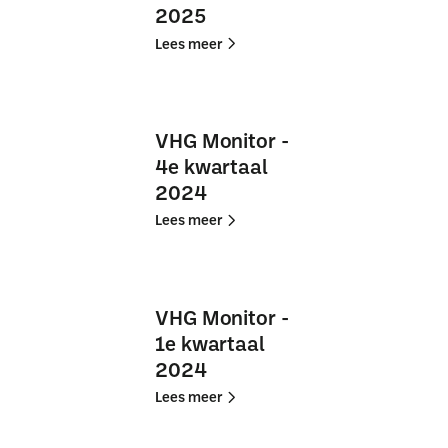
2025
Lees
Lees
Lees meer
meer
meer
VHG
VHG
Monitor
Monitor
VHG Monitor -
-
-
4e kwartaal
3e
3e
2024
kwartaal
kwartaal
2025
2025
Lees
Lees
Lees meer
meer
meer
VHG
VHG
Monitor
Monitor
VHG Monitor -
-
-
1e kwartaal
4e
4e
2024
kwartaal
kwartaal
2024
2024
Lees
Lees
Lees meer
meer
meer