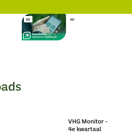
AD
AD
oads
VHG Monitor -
4e kwartaal