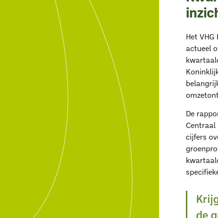
inzic
Het VHG 
actueel 
kwartaal
Koninkli
belangri
omzetont
De rappo
Centraal 
cijfers o
groenprof
kwartaal
specifie
Krij
de 