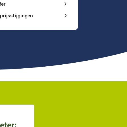
fer
prijsstijgingen
eter: