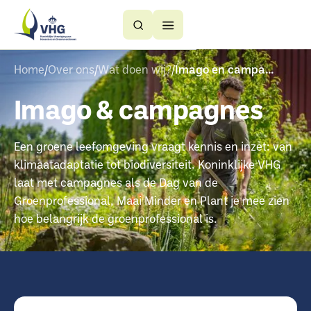
Button
Button
Text
Text
Home
Over ons
Wat doen wij?
Imago en campagnes
Imago & campagnes
Een groene leefomgeving vraagt kennis en inzet: van
klimaatadaptatie tot biodiversiteit. Koninklijke VHG
laat met campagnes als de Dag van de
Groenprofessional, Maai Minder en Plant je mee zien
hoe belangrijk de groenprofessional is.