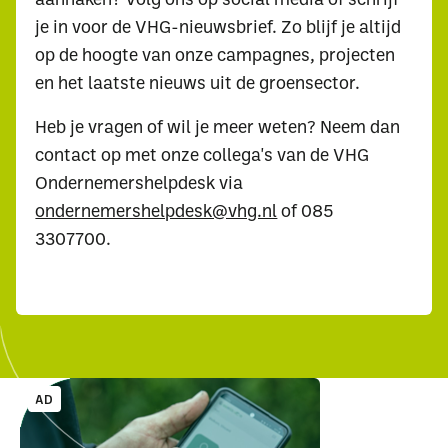
je in voor de VHG-nieuwsbrief. Zo blijf je altijd
op de hoogte van onze campagnes, projecten
en het laatste nieuws uit de groensector.
Uitgelichte pagina’s
Heb je vragen of wil je meer weten? Neem dan
contact op met onze collega's van de VHG
Alle downloads
Alle thema's
Vind een VHG-
Ondernemershelpdesk via
ondernemershelpdesk@vhg.nl
of 085
3307700.
AD