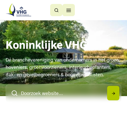
Button
Button
Text
Text
Koninklijke VHG
Dé branchevereniging van ondernemers in het groen;
hoveniers, groenvoorzieners, interieurbeplanters,
dak- en gevelbegroeners & boomspecialisten.