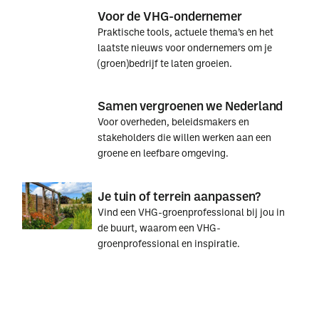
Voor de VHG-ondernemer
Praktische tools, actuele thema’s en het
laatste nieuws voor ondernemers om je
(groen)bedrijf te laten groeien.
Voor
Voor
Samen vergroenen we Nederland
de
de
Voor overheden, beleidsmakers en
VHG-
VHG-
stakeholders die willen werken aan een
ondernemer
ondernemer
groene en leefbare omgeving.
Samen
Samen
Je tuin of terrein aanpassen?
vergroenen
vergroenen
Vind een VHG-groenprofessional bij jou in
we
we
de buurt, waarom een VHG-
Nederland
Nederland
groenprofessional en inspiratie.
Je
Je
tuin
tuin
of
of