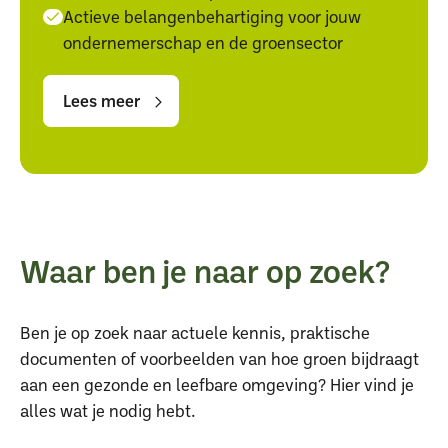
Actieve belangenbehartiging voor jouw
ondernemerschap en de groensector
Lees
Lees
meer
meer
Lees meer
Waar ben je naar op zoek?
Ben je op zoek naar actuele kennis, praktische
documenten of voorbeelden van hoe groen bijdraagt
aan een gezonde en leefbare omgeving? Hier vind je
alles wat je nodig hebt.