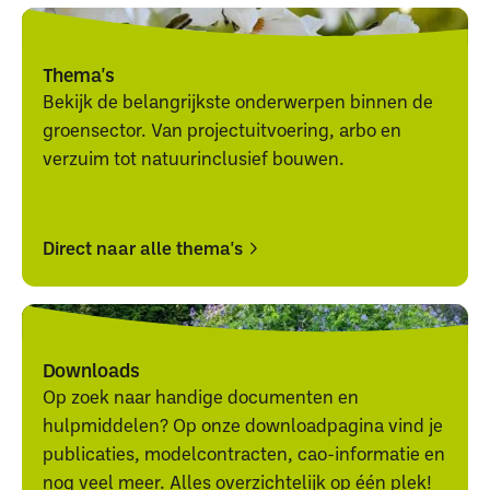
Thema's
Bekijk de belangrijkste onderwerpen binnen de
groensector. Van projectuitvoering, arbo en
verzuim tot natuurinclusief bouwen.
Direct naar alle thema's
Direct
Direct
naar
naar
alle
alle
Downloads
thema's
thema's
Op zoek naar handige documenten en
hulpmiddelen? Op onze downloadpagina vind je
publicaties, modelcontracten, cao-informatie en
nog veel meer. Alles overzichtelijk op één plek!