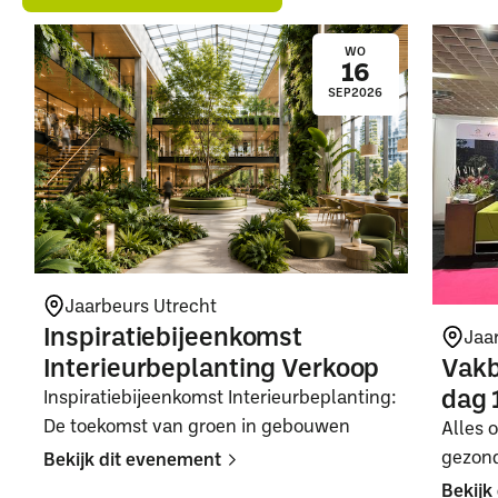
WO
16
SEP
2026
Jaarbeurs Utrecht
Inspiratiebijeenkomst
Jaa
Interieurbeplanting Verkoop
Vakb
dag 
Inspiratiebijeenkomst Interieurbeplanting:
De toekomst van groen in gebouwen
Alles 
gezon
Bekijk dit evenement
Bekijk