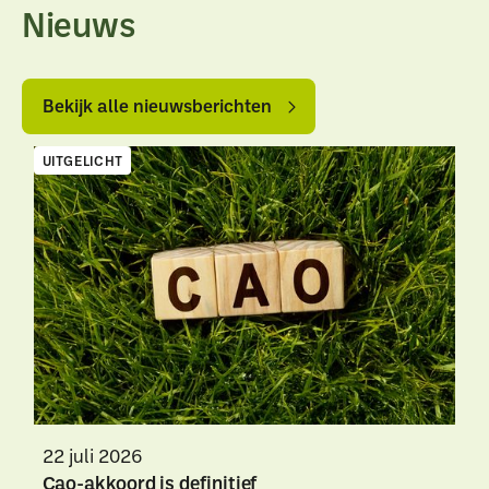
Nieuws
Bekijk
Bekijk
alle
alle
Bekijk alle nieuwsberichten
nieuwsberichten
nieuwsberichten
UITGELICHT
22 juli 2026
Cao-akkoord is definitief