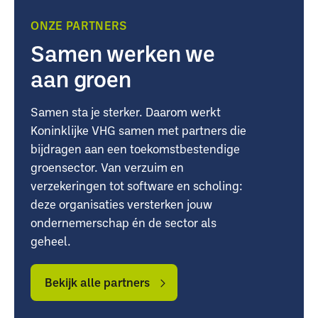
ONZE PARTNERS
Samen werken we
aan groen
Samen sta je sterker. Daarom werkt
Koninklijke VHG samen met partners die
bijdragen aan een toekomstbestendige
groensector. Van verzuim en
verzekeringen tot software en scholing:
deze organisaties versterken jouw
ondernemerschap én de sector als
geheel.
Bekijk
Bekijk
alle
alle
Bekijk alle partners
partners
partners