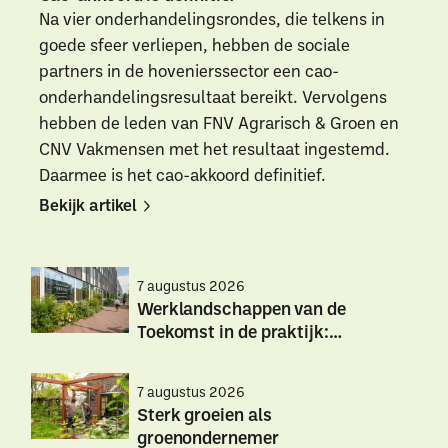
Na vier onderhandelingsrondes, die telkens in
goede sfeer verliepen, hebben de sociale
partners in de hovenierssector een cao-
onderhandelingsresultaat bereikt. Vervolgens
hebben de leden van FNV Agrarisch & Groen en
CNV Vakmensen met het resultaat ingestemd.
Daarmee is het cao-akkoord definitief.
Bekijk artikel
Bekijk
Bekijk
artikel
artikel
7 augustus 2026
Werklandschappen van de
Toekomst in de praktijk:
hittestress
Werklandschappen
Werklandschappen
7 augustus 2026
van
van
Sterk groeien als
de
de
groenondernemer
Toekomst
Toekomst