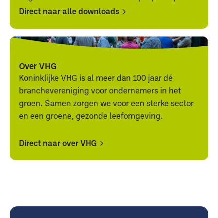
Direct naar alle downloads
Direct
Direct
naar
naar
alle
alle
Over VHG
downloads
downloads
Koninklijke VHG is al meer dan 100 jaar dé
branchevereniging voor ondernemers in het
groen. Samen zorgen we voor een sterke sector
en een groene, gezonde leefomgeving.
Direct naar over VHG
Direct
Direct
naar
naar
over
over
VHG
VHG