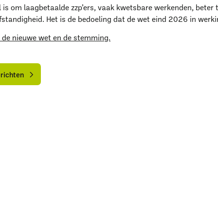
 is om laagbetaalde zzp’ers, vaak kwetsbare werkenden, beter
fstandigheid. Het is de bedoeling dat de wet eind 2026 in werki
 de nieuwe wet en de stemming.
aar ben je naar op zoe
lle
lle
ieuwsberichten
ieuwsberichten
erichten
Uitgelichte pagina’s
Alle downloads
Alle thema's
Vind een VHG-groenprofessiona