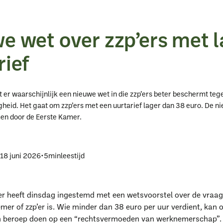
e wet over zzp’ers met 
rief
at er waarschijnlijk een nieuwe wet in die zzp’ers beter beschermt teg
gheid. Het gaat om zzp’ers met een uurtarief lager dan 38 euro. De n
n door de Eerste Kamer.
p
18 juni 2026
•
5
min
leestijd
r heeft dinsdag ingestemd met een wetsvoorstel over de vraa
er of zzp’er is. Wie minder dan 38 euro per uur verdient, kan 
n beroep doen op een “rechtsvermoeden van werknemerschap”. 