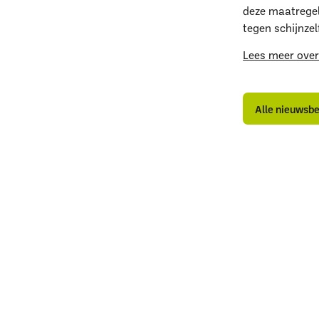
deze maatregel
tegen schijnzel
Lees meer over
W
A
A
n
n
Alle nieuwsb