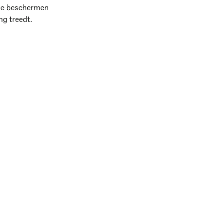
 te beschermen
ng treedt.
k?
l