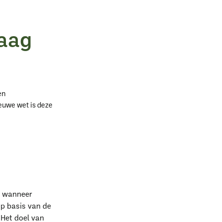
laag
en
ieuwe wet is deze
g wanneer
op basis van de
Het doel van