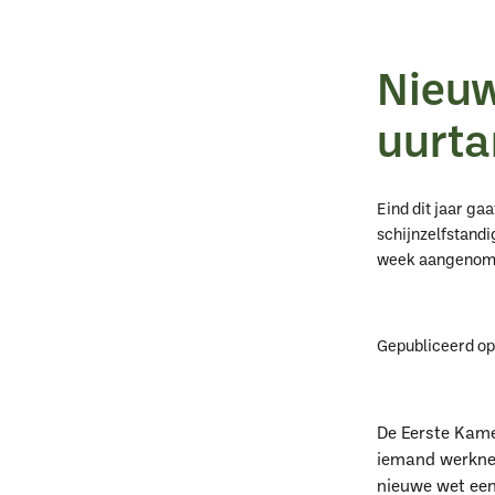
Nieuw
uurta
Eind dit jaar ga
schijnzelfstandi
week aangenome
Gepubliceerd o
De Eerste Kame
iemand werknem
nieuwe wet ee