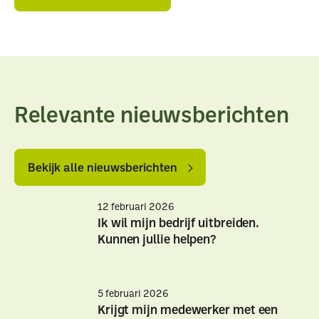
Relevante nieuwsberichten
Bekijk
Bekijk
alle
alle
Bekijk alle nieuwsberichten
nieuwsberichten
nieuwsberichten
12 februari 2026
Ik wil mijn bedrijf uitbreiden.
Kunnen jullie helpen?
Ik
Ik
wil
wil
5 februari 2026
mijn
mijn
Krijgt mijn medewerker met een
bedrijf
bedrijf