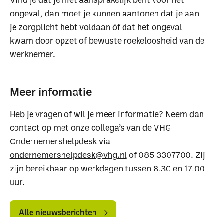
ongeval, dan moet je kunnen aantonen dat je aan
je zorgplicht hebt voldaan óf dat het ongeval
Waar ben je naar op
kwam door opzet of bewuste roekeloosheid van de
zoek?
werknemer.
Meer informatie
Heb je vragen of wil je meer informatie? Neem dan
contact op met onze collega’s van de VHG
Uitgelichte pagina’s
Ondernemershelpdesk via
ondernemershelpdesk@vhg.nl
of 085 3307700. Zij
Alle downloads
Alle thema's
Vind een VHG-
zijn bereikbaar op werkdagen tussen 8.30 en 17.00
uur.
Alle
Alle
nieuwsberichten
nieuwsberichten
Alle nieuwsberichten