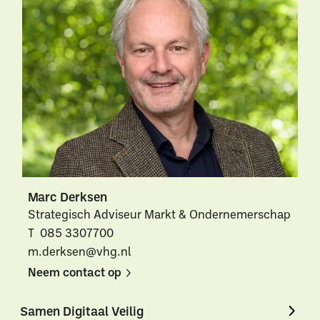
Uitgelichte pagina’s
Alle downloads
Alle thema's
Vind een VHG-
Marc Derksen
Strategisch Adviseur Markt & Ondernemerschap
T 085 3307700
m.derksen@vhg.nl
Neem contact op
Neem
Neem
Samen Digitaal Veilig