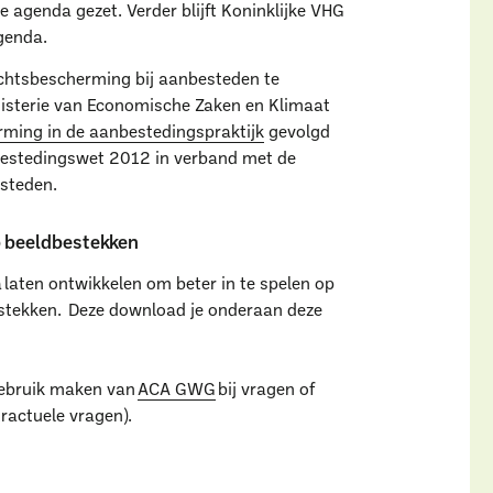
 agenda gezet. Verder blijft Koninklijke VHG
agenda.
Uitgelichte pagina’s
echtsbescherming bij aanbesteden te
nisterie van Economische Zaken en Klimaat
Alle downloads
Alle thema's
Vind een VHG-groenprofessiona
ming in de aanbestedingspraktijk
gevolgd
nbestedingswet 2012 in verband met de
steden.
 beeldbestekken
laten ontwikkelen om beter in te spelen op
estekken. Deze download je onderaan deze
gebruik maken van
ACA GWG
bij vragen of
ractuele vragen).