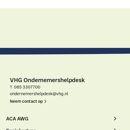
VHG Ondernemers­helpdesk
T 085 3307700
ondernemershelpdesk@vhg.nl
Neem contact op
Neem
Neem
ACA AWG
contact
contact