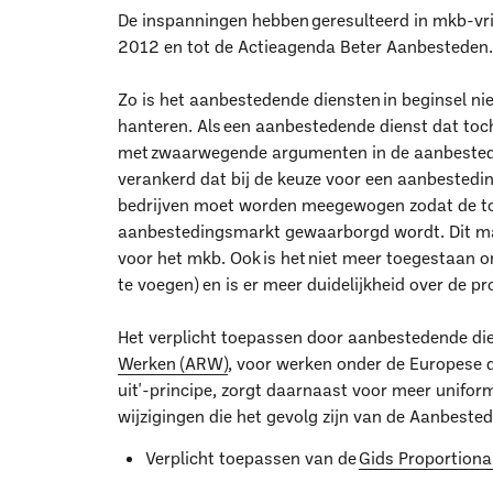
De inspanningen hebben geresulteerd in mkb-vri
2012 en tot de Actieagenda Beter Aanbesteden.
Zo is het aanbestedende diensten in beginsel n
hanteren. Als een aanbestedende dienst dat to
met zwaarwegende argumenten in de aanbestedin
verankerd dat bij de keuze voor een aanbestedi
bedrijven moet worden meegewogen zodat de to
aanbestedingsmarkt gewaarborgd wordt. Dit ma
voor het mkb. Ook is het niet meer toegestaan 
te voegen) en is er meer duidelijkheid over de pr
Het verplicht toepassen door aanbestedende di
Werken (ARW)
, voor werken onder de Europese 
uit'-principe, zorgt daarnaast voor meer unifor
wijzigingen die het gevolg zijn van de Aanbested
Verplicht toepassen van de
Gids Proportional