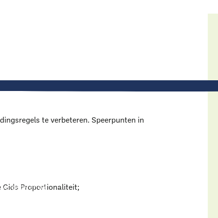
dingsregels te verbeteren. Speerpunten in
ke aanbestedingen
 Gids Proportionaliteit;
n verbeteren we