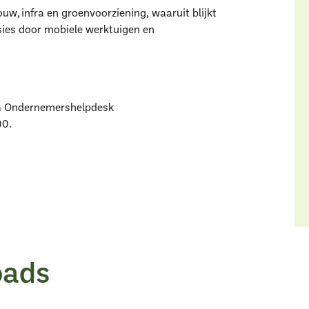
uw, infra en groenvoorziening, waaruit blijkt
sies door mobiele werktuigen en
HG Ondernemershelpdesk
00.
oads