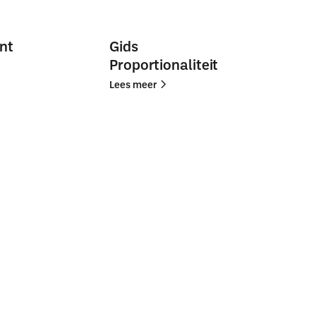
nt
Gids
Proportionaliteit
Lees
Lees
Lees meer
meer
meer
Gids
Gids
Proportionaliteit
Proportionaliteit