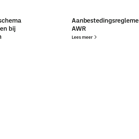
schema
Aanbestedingsregleme
en bij
AWR
n
Lees
Lees
Lees meer
meer
meer
Aanbestedingsreglement
Aanbestedingsreglement
AWR
AWR
a
a