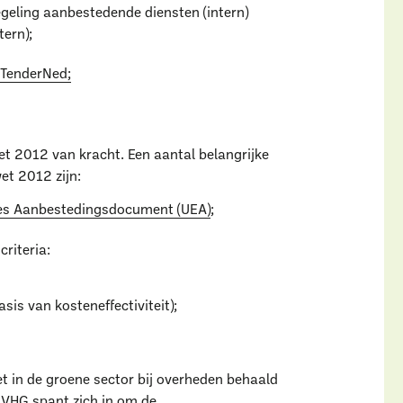
geling aanbestedende diensten (intern)
ern);
TenderNed;
et 2012 van kracht. Een aantal belangrijke
et 2012 zijn:
es Aanbestedingsdocument (UEA)
;
riteria:
is van kosteneffectiviteit);
 in de groene sector bij overheden behaald
 VHG spant zich in om de