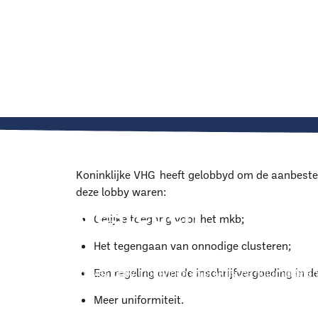
Home
Thema's
Aanbesteden
​Koninklijke VHG heeft gelobbyd om de aanbeste
deze lobby waren:
Aanbesteden
Gelijke toegang voor het mkb;
Het tegengaan van onnodige clusteren;
Koninklijke VHG zet zich actief in voor eerlijke en toegankelij
Een regeling over de inschrijfvergoeding in de
voor het mkb. Met lobby, richtlijnen en praktische hulpmiddele
de aanbestedingspraktijk in het groen.
Meer uniformiteit.