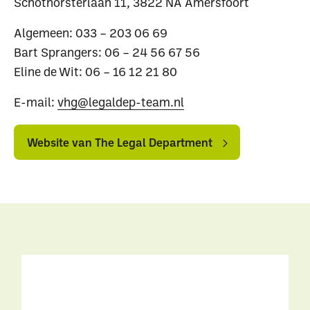
Schothorsterlaan 11, 3822 NA Amersfoort
Algemeen: 033 – 203 06 69
Bart Sprangers: 06 – 24 56 67 56
Eline de Wit: 06 – 16 12 21 80
E-mail:
vhg@legaldep-team.nl
Website
Website
Waar ben je naar op
van
van
Website van The Legal Department
The
The
zoek?
Legal
Legal
Department
Department
Uitgelichte pagina’s