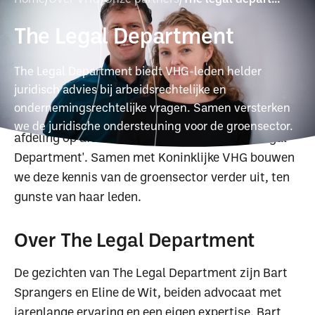
voor kwaliteit, betrokkenheid en praktisch
The Legal Department
juridisch advies. Geen stoffige memo's, maar
duidelijke antwoorden waar je als ondernemer
The Legal Department biedt VHG-leden helder
direct mee verder kunt. Wij geloven in langdurige
juridisch advies bij arbeidsrechtelijke en
samenwerkingen: door je bedrijf én je branche écht
ondernemingsrechtelijke vragen. Samen versterken
te leren kennen, fungeren wij als je eigen juridische
we de juridische ondersteuning voor de groensector.
afdeling op afstand. Vandaar de naam 'The Legal
Department'. Samen met Koninklijke VHG bouwen
we deze kennis van de groensector verder uit, ten
gunste van haar leden.
Over The Legal Department
De gezichten van The Legal Department zijn Bart
Sprangers en Eline de Wit, beiden advocaat met
jarenlange ervaring en een eigen expertise. Bart