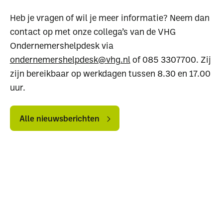
Heb je vragen of wil je meer informatie? Neem dan
contact op met onze collega’s van de VHG
Ondernemershelpdesk via
ondernemershelpdesk@vhg.nl
of 085 3307700. Zij
zijn bereikbaar op werkdagen tussen 8.30 en 17.00
Uitgelichte pagina’s
uur.
Alle downloads
Alle thema's
Vind een VHG-
Alle
Alle
nieuwsberichten
nieuwsberichten
Alle nieuwsberichten