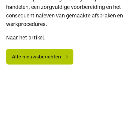
handelen, een zorgvuldige voorbereiding en het
consequent naleven van gemaakte afspraken en
werkprocedures.
Naar het artikel.
Alle
Alle
nieuwsberichten
nieuwsberichten
Alle nieuwsberichten
Waar ben je naar op
zoek?