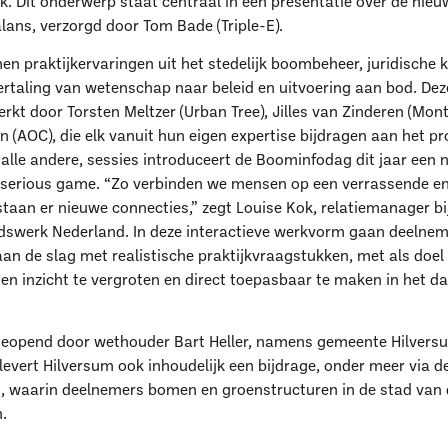
k. Dit onderwerp staat centraal in een presentatie over de nieu
lans, verzorgd door Tom Bade (Triple-E).
n praktijkervaringen uit het stedelijk boombeheer, juridische
rtaling van wetenschap naar beleid en uitvoering aan bod. Dez
kt door Torsten Meltzer (Urban Tree), Jilles van Zinderen (Mont
(AOC), die elk vanuit hun eigen expertise bijdragen aan het 
 alle andere, sessies introduceert de Boominfodag dit jaar een 
 serious game. “Zo verbinden we mensen op een verrassende en
taan er nieuwe connecties,” zegt Louise Kok, relatiemanager bij
dswerk Nederland. In deze interactieve werkvorm gaan deelne
an de slag met realistische praktijkvraagstukken, met als doel
n inzicht te vergroten en direct toepasbaar te maken in het da
eopend door wethouder Bart Heller, namens gemeente Hilversu
aar ben je naar op zoe
evert Hilversum ook inhoudelijk een bijdrage, onder meer via 
, waarin deelnemers bomen en groenstructuren in de stad van d
.