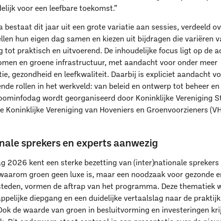
lijk voor een leefbare toekomst.”
estaat dit jaar uit een grote variatie aan sessies, verdeeld ov
llen hun eigen dag samen en kiezen uit bijdragen die variëren v
 tot praktisch en uitvoerend. De inhoudelijke focus ligt op de ac
omen en groene infrastructuur, met aandacht voor onder meer
ie, gezondheid en leefkwaliteit. Daarbij is expliciet aandacht 
ende rollen in het werkveld: van beleid en ontwerp tot beheer en
ominfodag wordt georganiseerd door Koninklijke Vereniging 
e Koninklijke Vereniging van Hoveniers en Groenvoorzieners (VH
onale sprekers en experts aanwezig
 2026 kent een sterke bezetting van (inter)nationale sprekers 
 waarom groen geen luxe is, maar een noodzaak voor gezonde e
steden, vormen de aftrap van het programma. Deze thematiek w
pelijke diepgang en een duidelijke vertaalslag naar de praktij
Ook de waarde van groen in besluitvorming en investeringen kri