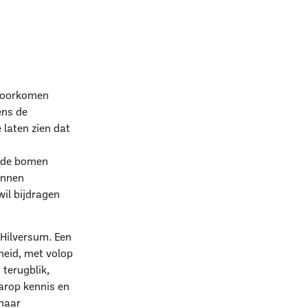
 voorkomen
ens de
laten zien dat
arde bomen
unnen
wil bijdragen
Hilversum. Een
heid, met volop
 terugblik,
aarop kennis en
 maar