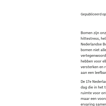
Gepubliceerd o
Bomen zijn on
hittestress, he
Nederlandse Bo
bomen niet al
vertegenwoordi
hebben voor el
versterken en r
aan een leefba
De 17e Nederla
dag die in het 
ruimte voor on
maar een vooru
ervaring samen