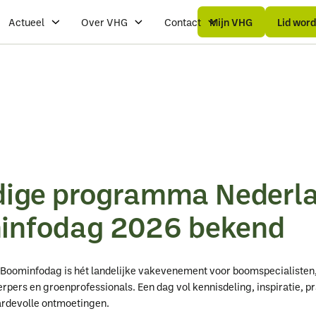
Mijn
Mijn
Lid
Lid
VHG
VHG
wo
wo
Actueel
Over VHG
Contact
Mijn VHG
Lid wor
dige programma Nederl
infodag 2026 bekend
Boominfodag is hét landelijke vakevenement voor boomspecialisten
rpers en groenprofessionals. Een dag vol kennisdeling, inspiratie, p
ardevolle ontmoetingen.