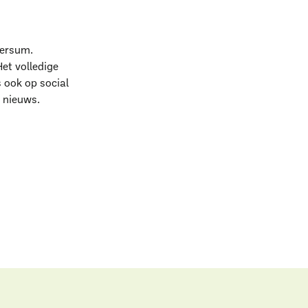
versum.
et volledige
s ook op social
 nieuws.
l