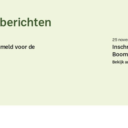
berichten
25 nov
gemeld voor de
Insch
Boom
Bekijk a
eld
eld
odag?
odag?