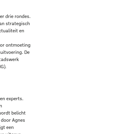
er drie rondes.
an strategisch
tualiteit en
voor ontmoeting
 uitvoering. De
Stadswerk
G).
en experts.
n
ordt belicht
k door Agnes
jgt een