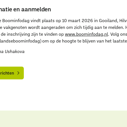
matie en aanmelden
 Boominfodag vindt plaats op 10 maart 2026 in Gooiland, Hil
e vakgenoten wordt aangeraden om zich tijdig aan te melden. H
Uitgelichte pagina’s
e inschrijving zijn te vinden op
www.boominfodag.nl
. Volg on
andseboominfodag) om op de hoogte te blijven van het laatste
Alle downloads
Alle thema's
Vind een VHG-groenprofessiona
sha Ushakova
lle
lle
ieuwsberichten
ieuwsberichten
erichten