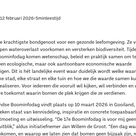
p
12 februari 2026
•
5
min
leestijd
ze krachtigste bondgenoot voor een gezonde leefomgeving. Ze
lpen wateroverlast voorkomen en versterken biodiversiteit. Tijd
ominfodag komen wetenschap, beleid en praktijk samen om te 
leen ecologische, maar ook aantoonbare economische waarde
gen. Dit is hét landelijke event waar duidelijk wordt welke wa
ke stad, elke straat en elke tuin en hoe we die waarde samen k
ealiseren. Voor iedereen die vooruit wil kijken, wil verbinden en 
re toekomst waarin bomen de plek krijgen die ze verdienen.
ndse Boominfodag vindt plaats op 10 maart 2026 in Gooiland, 
teken staat van kennisdeling, inspiratie en concrete toepasbaar
tmoeting en uitwisseling. “De 17e Boominfodag is voor mij geen
itblik,” aldus initiatiefnemer Jan Willem de Groot. “Een dag w
komen, en waarop we laten zien dat bomen geen bijzaak zijn,