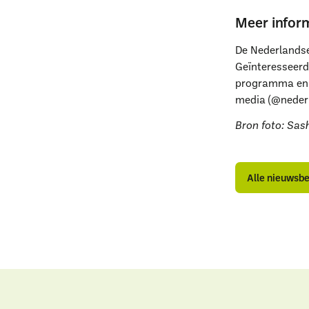
Meer infor
De Nederlandse
Geïnteresseerd
programma en d
media (@nederl
Bron foto: Sa
A
A
n
n
Alle nieuwsb