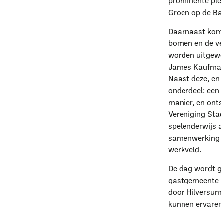
prominente ple
Groen op de Ba
Daarnaast kome
bomen en de ve
worden uitgewer
James Kaufman 
Naast deze, en
onderdeel: een
manier, en onts
Vereniging Sta
spelenderwijs a
samenwerking e
werkveld.
De dag wordt g
W
gastgemeente l
door Hilversum
kunnen ervaren