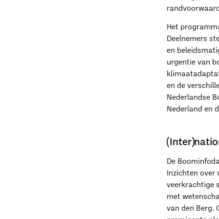
randvoorwaarde
Het programma b
Deelnemers ste
en beleidsmatig
urgentie van b
klimaatadaptat
en de verschill
Nederlandse Bo
Nederland en d
(Inter)nati
De Boominfodag
Inzichten over
veerkrachtige 
met wetenschap
van den Berg. 