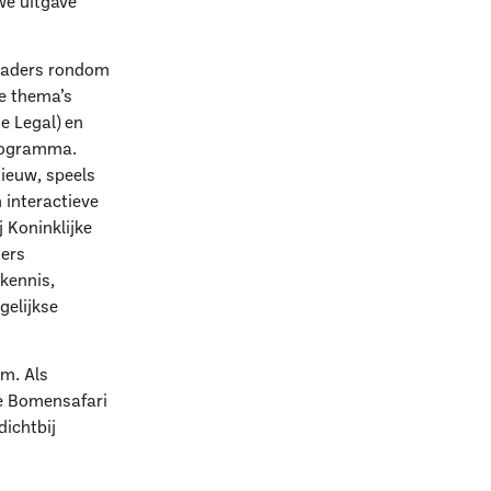
we uitgave
 kaders rondom
e thema’s
e Legal) en
programma.
nieuw, speels
 interactieve
 Koninklijke
mers
 kennis,
gelijkse
m. Als
k?
de Bomensafari
ichtbij