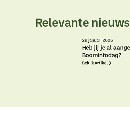
Relevante nieuws
29 januari 2026
Heb jij je al aan
Boominfodag?
Bekijk
Bekijk
Bekijk artikel
artikel
artikel
Heb
Heb
jij
jij
je
je
al
al
aangem
aangem
voor
voor
de
de
Boominf
Boominf