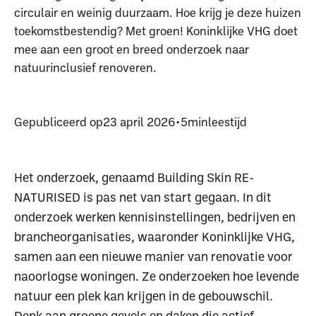
circulair en weinig duurzaam. Hoe krijg je deze huizen
toekomstbestendig? Met groen! Koninklijke VHG doet
mee aan een groot en breed onderzoek naar
natuurinclusief renoveren.
Gepubliceerd op
23 april 2026
•
5
min
leestijd
Het onderzoek, genaamd Building Skin RE-
NATURISED is pas net van start gegaan. In dit
onderzoek werken kennisinstellingen, bedrijven en
brancheorganisaties, waaronder Koninklijke VHG,
samen aan een nieuwe manier van renovatie voor
naoorlogse woningen. Ze onderzoeken hoe levende
natuur een plek kan krijgen in de gebouwschil.
Denk aan groene gevels en daken die actief