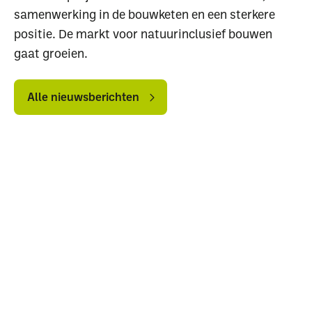
samenwerking in de bouwketen en een sterkere
positie. De markt voor natuurinclusief bouwen
gaat groeien.
Uitgelichte pagina’s
Alle
Alle
nieuwsberichten
nieuwsberichten
Alle nieuwsberichten
Alle downloads
Alle thema's
Vind een VHG-