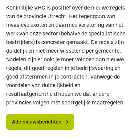
Uitgelichte pagina’s
Koninklijke VHG is positief over de nieuwe regels
van de provincie Utrecht. Het tegengaan van
Alle downloads
Alle thema's
Vind een VHG-
invasieve exoten en daarmee verstoring van het
werk van onze sector (behalve de specialistische
bestrijders) is concreter gemaakt. De regels zijn
duidelijk en niet meer wisselend per gemeente.
Nadelen zijn er ook: je moet voldoen aan nieuwe
regels, dit goed regelen in je bedrijfsvoering en
goed afstemmen in je contracten. Vanwege de
voordelen van duidelijkheid en
resultaatgerichtheid hopen we dat andere
provincies volgen met soortgelijke maatregelen.
Alle
Alle
nieuwsberichten
nieuwsberichten
Alle nieuwsberichten