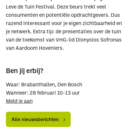
Leve de Tuin Festival. Deze beurs trekt veel
consumenten en potentiële opdrachtgevers. Dus
razend interessant voor je eigen zichtbaarheid en
je netwerk. Extra tip: de presentaties over de tuin
van de toekomst van VHG-lid Dionysios Sofronas
van Aardoom Hoveniers.
Ben jij erbij?
Waar: Brabanthallen, Den Bosch
Wanneer: 28 februari 10-13 uur
Meld je aan
Alle
Alle
nieuwsberichten
nieuwsberichten
Alle nieuwsberichten
Waar ben je naar op