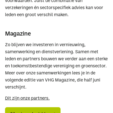
voorwaarden. Juist de combinatie van
verzekeringen én sectorspecifiek advies kan voor
leden een groot verschil maken.
Magazine
Zo blijven we investeren in vernieuwing,
samenwerking en dienstverlening. Samen met
leden en partners bouwen we verder aan een sterke
en toekomstbestendige vereniging en groensector.
Waar ben je naar op
Meer over onze samenwerkingen lees je in de
zoek?
volgende editie van VHG Magazine, die half juni
verschijnt.
Dit zijn onze partners.
Alle
Alle