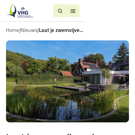
Button
Button
Text
Text
Home
Nieuws
Laat je zwemvijver zien