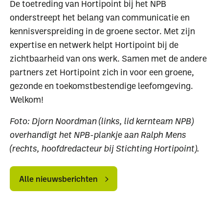
De toetreding van Hortipoint bij het NPB
onderstreept het belang van communicatie en
kennisverspreiding in de groene sector. Met zijn
expertise en netwerk helpt Hortipoint bij de
zichtbaarheid van ons werk. Samen met de andere
partners zet Hortipoint zich in voor een groene,
gezonde en toekomstbestendige leefomgeving.
Welkom!
Waar ben je naar op
Foto: Djorn Noordman (links, lid kernteam NPB)
zoek?
overhandigt het NPB-plankje aan Ralph Mens
(rechts, hoofdredacteur bij Stichting Hortipoint).
Alle
Alle
nieuwsberichten
nieuwsberichten
Alle nieuwsberichten
Uitgelichte pagina’s