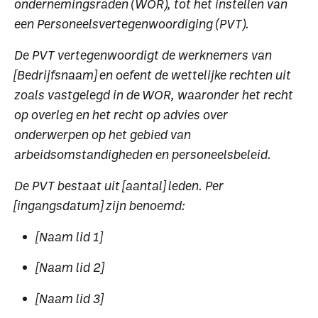
ondernemingsraden (WOR), tot het instellen van
een Personeelsvertegenwoordiging (PVT).
De PVT vertegenwoordigt de werknemers van
[Bedrijfsnaam] en oefent de wettelijke rechten uit
zoals vastgelegd in de WOR, waaronder het recht
Waar ben je naar op
op overleg en het recht op advies over
zoek?
onderwerpen op het gebied van
arbeidsomstandigheden en personeelsbeleid.
De PVT bestaat uit [aantal] leden. Per
[ingangsdatum] zijn benoemd:
[Naam lid 1]
Uitgelichte pagina’s
[Naam lid 2]
Alle downloads
Alle thema's
Vind een VHG-
[Naam lid 3]