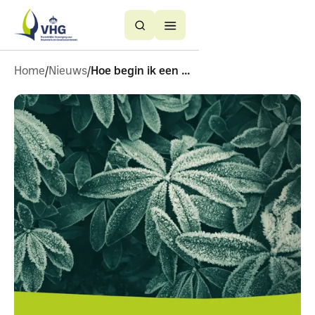
Button
Button
Text
Text
Home
Nieuws
Hoe begin ik een personeelsvertegenwoordiging pvt