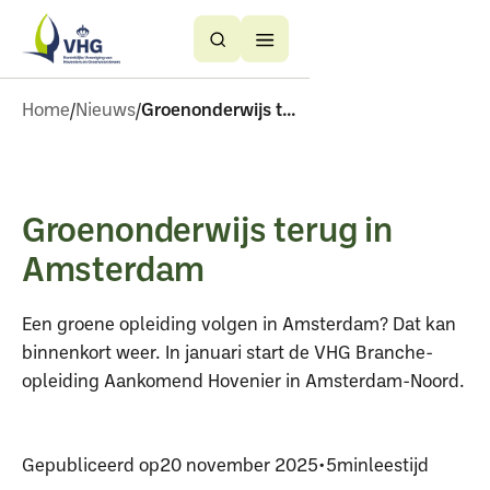
Button
Button
Text
Text
Home
Nieuws
Groenonderwijs terug in amsterdam
Groenonderwijs terug in
Amsterdam
Een groene opleiding volgen in Amsterdam? Dat kan
binnenkort weer. In januari start de VHG Branche-
opleiding Aankomend Hovenier in Amsterdam-Noord.
Gepubliceerd op
20 november 2025
•
5
min
leestijd