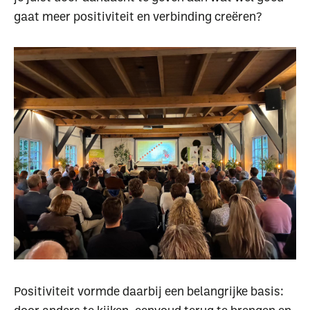
gaat meer positiviteit en verbinding creëren?
Waar ben je naar op
zoek?
Uitgelichte pagina’s
Alle downloads
Alle thema's
Vind een VHG-
Positiviteit vormde daarbij een belangrijke basis: