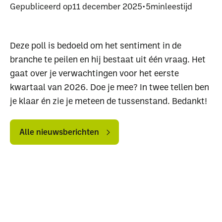
Gepubliceerd op
11 december 2025
•
5
min
leestijd
Deze poll is bedoeld om het sentiment in de
branche te peilen en hij bestaat uit één vraag. Het
gaat over je verwachtingen voor het eerste
kwartaal van 2026. Doe je mee? In twee tellen ben
je klaar én zie je meteen de tussenstand. Bedankt!
Alle
Alle
nieuwsberichten
nieuwsberichten
Alle nieuwsberichten