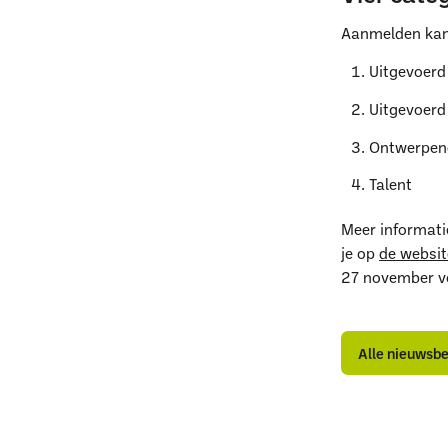
Aanmelden kan t
Uitgevoer
Uitgevoerd
Ontwerpen
Talent
Meer informatie
je op
de websi
27 november vo
A
A
n
n
Alle nieuwsb