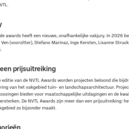
VTL.
y
 de awards heeft een nieuwe, onafhankelijke vakjury. In 2026 be
e Ven (voorzitter), Stefano Marinaz, Inge Kersten, Lisanne Stru
.
een prijsuitreiking
e editie van de NVTL Awards worden projecten beloond die bijd
ering van het vakgebied tuin- en landschapsarchitectuur. Projec
lossingen bieden voor maatschappelijke uitdagingen en de kwal
rsterken. De NVTL Awards zijn meer dan een prijsuitreiking: het
kgebied zo bijzonder maakt.
aar ben je naar op zoe
gorieën