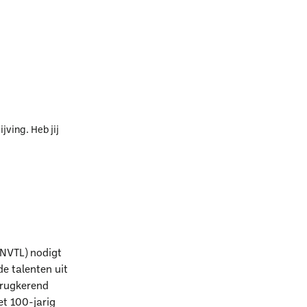
ving. Heb jij
(NVTL) nodigt
e talenten uit
erugkerend
et 100-jarig