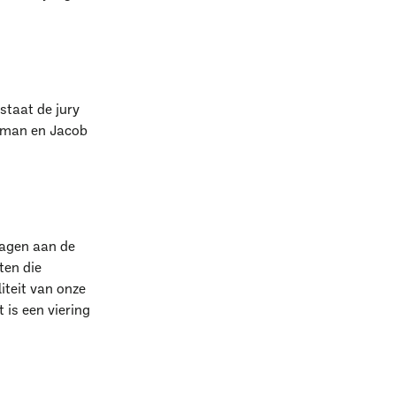
staat de jury
ckman en Jacob
ragen aan de
ten die
iteit van onze
 is een viering
k?