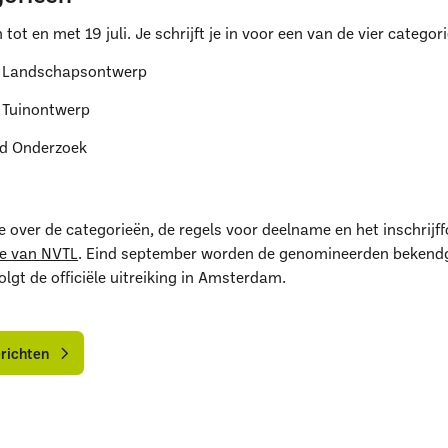
ot en met 19 juli. Je schrijft je in voor een van de vier categor
d Landschapsontwerp
 Tuinontwerp
d Onderzoek
Uitgelichte pagina’s
Alle downloads
Alle thema's
Vind een VHG-groenprofessiona
 over de categorieën, de regels voor deelname en het inschrijff
te van NVTL
. Eind september worden de genomineerden bekend
lgt de officiële uitreiking in Amsterdam.
lle
lle
ieuwsberichten
ieuwsberichten
erichten