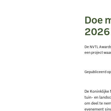
Doe m
2026
De NVTL Awards 2
een project waar 
Gepubliceerd o
De Koninklijke
tuin- en lands
om deel te nem
evenement sind