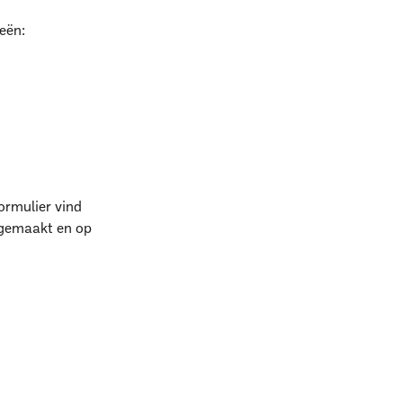
ieën:
l
ormulier vind
gemaakt en op