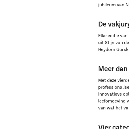
jubileum van N
De vakjur
Elke editie van
uit Stijn van d
Heydorn Gorski
Meer dan 
Met deze vierd
professionalis
innovatieve op
leefomgeving ve
van wat het va
W
Vier cate