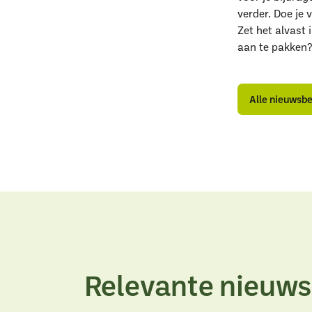
verder. Doe je
Zet het alvast
aan te pakken?
W
A
A
n
n
Alle nieuwsb
Relevante nieuws