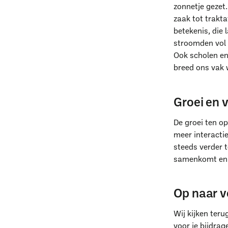
zonnetje gezet
zaak tot trakt
betekenis, die 
stroomden vol 
Ook scholen en
breed ons vak
Groei en 
De groei ten op
meer interacti
steeds verder 
samenkomt en z
Op naar v
Wij kijken ter
voor je bijdrag