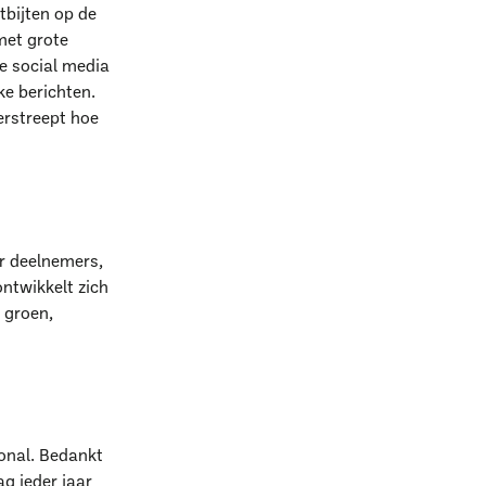
tbijten op de
met grote
de social media
ke berichten.
rstreept hoe
er deelnemers,
ntwikkelt zich
 groen,
ional. Bedankt
ag ieder jaar