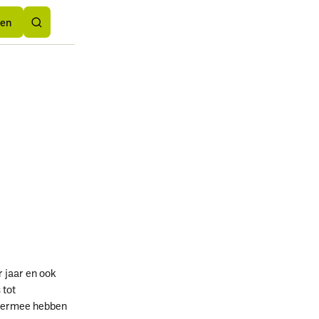
Button
rden
rden
Text
den
 jaar en ook
 tot
Hiermee hebben