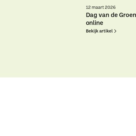
12 maart 2026
Dag van de Groenp
online
Bekijk
Bekijk
Bekijk artikel
artikel
artikel
Dag
Dag
van
van
de
de
Groenpro
Groenpro
toolkit
toolkit
online
online