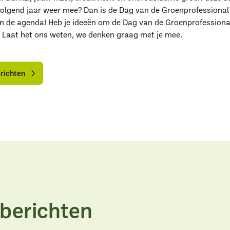
 volgend jaar weer mee? Dan is de Dag van de Groenprofessiona
 in de agenda! Heb je ideeën om de Dag van de Groenprofessiona
 Laat het ons weten, we denken graag met je mee.
aar ben je naar op zoe
lle
lle
ieuwsberichten
ieuwsberichten
erichten
Uitgelichte pagina’s
Alle downloads
Alle thema's
Vind een VHG-groenprofessiona
berichten