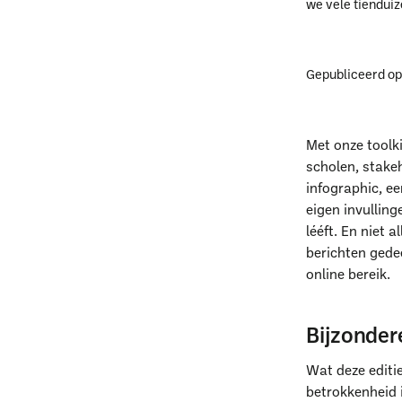
we vele tienduiz
Gepubliceerd o
Met onze toolk
scholen, stake
infographic, e
eigen invulling
lééft. En niet 
berichten gedee
online bereik.
Bijzondere
Wat deze editi
betrokkenheid i