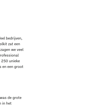
eel bedrijven,
lkit zat een
 zagen we veel
professional
n 250 unieke
es en een groot
 was de grote
 in het