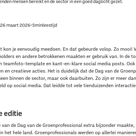
enden mensen bereikt en de sector in een goed daglicht gezet.
p
26 maart 2026
•
5
min
leestijd
it kon je eenvoudig meedoen. En dat gebeurde volop. Zo mooi! V
holders en andere betrokkenen maakten er gebruik van. In de too
en teamfoto-template en kant-en-klare social media posts. Ook
en en creatieve acties. Het is duidelijk dat de Dag van de Groen
alleen binnen de sector, maar ook daarbuiten. Zo zijn er meer da
ld op social media. Dat leidde tot vele tienduizenden interacti
 editie
e van de Dag van de Groenprofessional extra bijzonder maakte,
n het hele land. Groenprofessionals werden op allerlei manieren