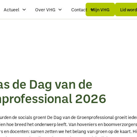
Mijn
Mijn
Lid
Lid
VHG
VHG
wo
wo
Actueel
Over VHG
Contact
Mijn VHG
Lid wor
as de Dag van de
professional 2026
rden de socials groen! De Dag van de Groenprofessional groeit ieder
 zien hoe breed het onderwerp leeft. Van hoveniers en boomverzorgers
s en docenten: samen zetten we het belang van groen op de kaart. 