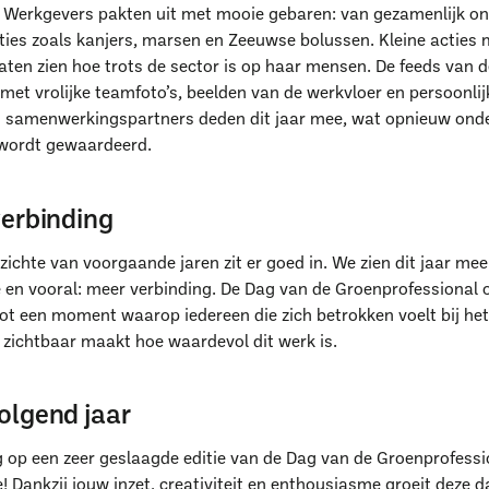
. Werkgevers pakten uit met mooie gebaren: van gezamenlijk on
aties zoals kanjers, marsen en Zeeuwse bolussen. Kleine acties 
laten zien hoe trots de sector is op haar mensen. De feeds van 
met vrolijke teamfoto’s, beelden van de werkvloer en persoonlij
 samenwerkingspartners deden dit jaar mee, wat opnieuw onde
 wordt gewaardeerd.
verbinding
zichte van voorgaande jaren zit er goed in. We zien dit jaar me
e en vooral: meer verbinding. De Dag van de Groenprofessional o
tot een moment waarop iedereen die zich betrokken voelt bij het
ichtbaar maakt hoe waardevol dit werk is.
olgend jaar
ug op een zeer geslaagde editie van de Dag van de Groenprofess
e! Dankzij jouw inzet, creativiteit en enthousiasme groeit deze d