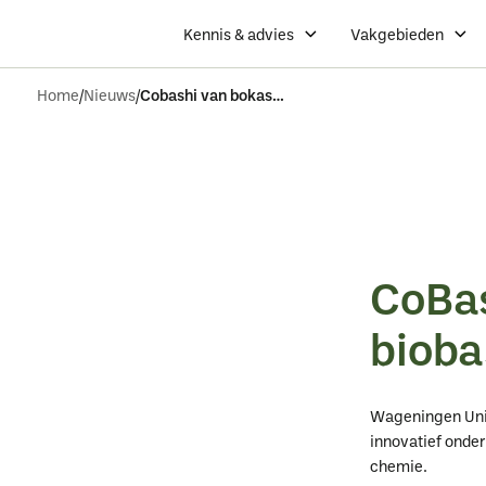
Kennis & advies
Vakgebieden
Home
Nieuws
Cobashi van bokashi naar biobased chemie
CoBas
bioba
Wageningen Univ
innovatief onde
chemie.