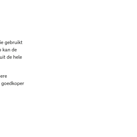
ie gebruikt
p kan de
it de hele
dere
n goedkoper