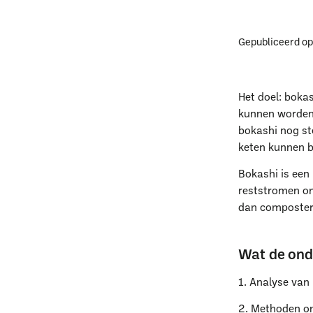
Gepubliceerd o
Het doel: bokas
kunnen worden 
bokashi nog st
keten kunnen b
Bokashi is een
reststromen om
dan composteri
Wat de ond
1. Analyse van 
2. Methoden on