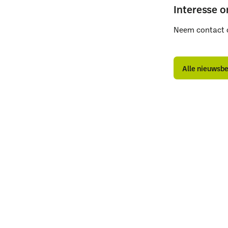
Interesse o
Neem contact 
A
A
n
n
Alle nieuwsb