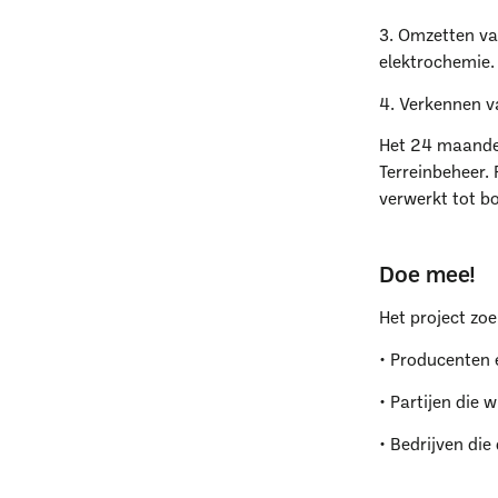
3. Omzetten va
elektrochemie.
4. Verkennen v
Het 24 maande
Terreinbeheer.
verwerkt tot b
Doe mee!
Het project zoe
W
• Producenten 
• Partijen die
• Bedrijven di