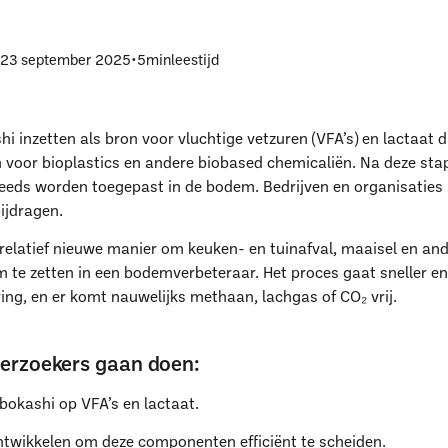
p
23 september 2025
•
5
min
leestijd
hi inzetten als bron voor vluchtige vetzuren (VFA’s) en lactaat d
voor bioplastics en andere biobased chemicaliën. Na deze sta
eeds worden toegepast in de bodem. Bedrijven en organisaties u
ijdragen.
 relatief nieuwe manier om keuken- en tuinafval, maaisel en an
 te zetten in een bodemverbeteraar. Het proces gaat sneller e
ng, en er komt nauwelijks methaan, lachgas of CO₂ vrij.
erzoekers gaan doen:
bokashi op VFA’s en lactaat.
twikkelen om deze componenten efficiënt te scheiden.