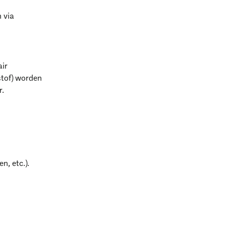
 via
ir
stof) worden
r.
k?
, etc.).