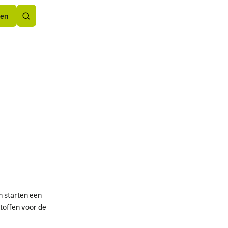
Button
rden
rden
Text
den
 starten een
toffen voor de