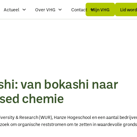
Mijn
Mijn
Lid
Lid
VHG
VHG
wo
wo
Actueel
Over VHG
Contact
Mijn VHG
Lid wor
hi: van bokashi naar
sed chemie
ersity & Research (WUR), Hanze Hogeschool en een aantal bedrijven
rzoek om organische reststromen om te zetten in waardevolle gronds