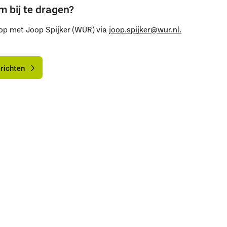
m bij te dragen?
Uitgelichte pagina’s
op met Joop Spijker (WUR) via
joop.spijker@wur.nl.
Alle downloads
Alle thema's
Vind een VHG-groenprofessiona
lle
lle
ieuwsberichten
ieuwsberichten
erichten