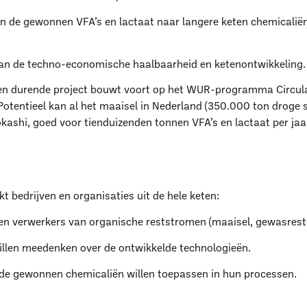
n de gewonnen VFA’s en lactaat naar langere keten chemicaliën
an de techno-economische haalbaarheid en ketenontwikkeling.
n durende project bouwt voort op het WUR-programma Circula
 Potentieel kan al het maaisel in Nederland (350.000 ton droge 
okashi, goed voor tienduizenden tonnen VFA’s en lactaat per jaa
kt bedrijven en organisaties uit de hele keten:
aar ben je naar op zoe
en verwerkers van organische reststromen (maaisel, gewasresten
 willen meedenken over de ontwikkelde technologieën.
e de gewonnen chemicaliën willen toepassen in hun processen.