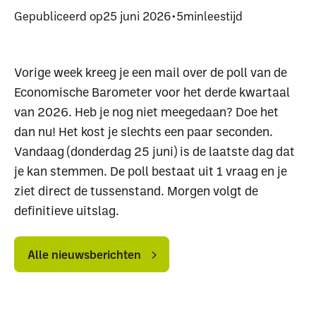
Gepubliceerd op
25 juni 2026
•
5
min
leestijd
Vorige week kreeg je een mail over de poll van de
Economische Barometer voor het derde kwartaal
van 2026. Heb je nog niet meegedaan? Doe het
dan nu! Het kost je slechts een paar seconden.
Vandaag (donderdag 25 juni) is de laatste dag dat
je kan stemmen. De poll bestaat uit 1 vraag en je
ziet direct de tussenstand. Morgen volgt de
definitieve uitslag.
Alle
Alle
nieuwsberichten
nieuwsberichten
Alle nieuwsberichten