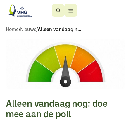
Button
Button
Text
Text
Home
Nieuws
Alleen vandaag nog doe mee aan de poll 3
Alleen vandaag nog: doe
mee aan de poll