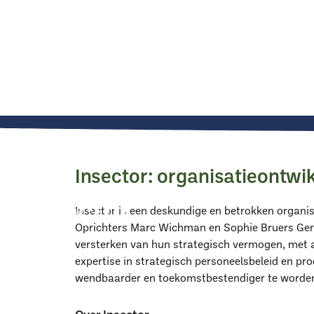
Home
Over VHG
Onze partners
Insector
Insector: organisatieontwi
Insector
Insector is een deskundige en betrokken organis
Oprichters Marc Wichman en Sophie Bruers Gert
versterken van hun strategisch vermogen, met 
Insector is een deskundig en betrokken adviesbureau binnen de
expertise in strategisch personeelsbeleid en pro
Met expertise in strategisch personeelsbeleid en procesoptimal
wendbaarder en toekomstbestendiger te worde
organisaties toekomstbestendig te worden.
Over Insector