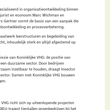
ecialiseerd in organisatieontwikkeling binnen
n jurist en econoom Marc Wichman en
rs Gertner vormt de basis van een aanpak die
elsontwikkeling en procesverbetering.
, maatwerk leerstructuren en begeleiding van
t, inhoudelijk sterk en altijd afgestemd op
issie van Koninklijke VHG: de positie van
 een duurzame sector. Door bedrijven
zaam inzetbaar te houden, draagt Insector
ensector. Samen met Koninklijke VHG bouwen
gen.
aar ben je naar op zoe
 VHG richt zich op uiteenlopende projecten
IEU-traject tientallen groenbedrijven bij het