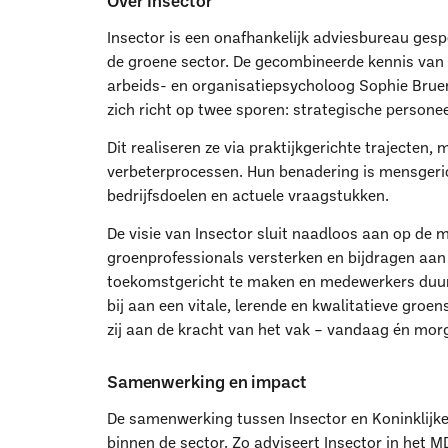
Insector is een onafhankelijk adviesbureau gesp
de groene sector. De gecombineerde kennis va
arbeids- en organisatiepsycholoog Sophie Brue
zich richt op twee sporen: strategische persone
Dit realiseren ze via praktijkgerichte trajecten
verbeterprocessen. Hun benadering is mensgerich
bedrijfsdoelen en actuele vraagstukken.
De visie van Insector sluit naadloos aan op de m
groenprofessionals versterken en bijdragen aan
toekomstgericht te maken en medewerkers duur
bij aan een vitale, lerende en kwalitatieve gro
zij aan de kracht van het vak – vandaag én mor
Samenwerking en impact
W
De samenwerking tussen Insector en Koninklijke
binnen de sector. Zo adviseert Insector in het MD