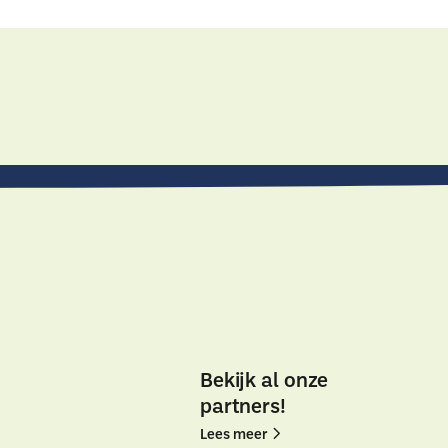
Neem
Neem
contact
contact
Bekijk al onze
op
op
partners!
Lees
Lees
Lees meer