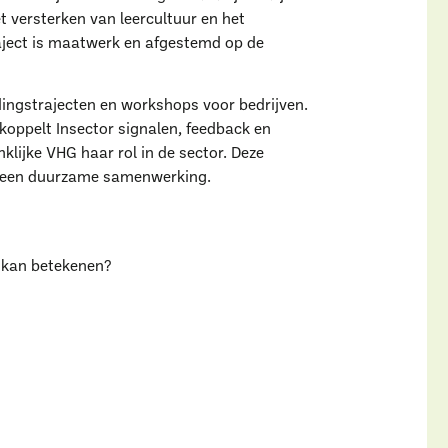
t versterken van leercultuur en het
aject is maatwerk en afgestemd op de
dingstrajecten en workshops voor bedrijven.
koppelt Insector signalen, feedback en
klijke VHG haar rol in de sector. Deze
Uitgelichte pagina’s
r een duurzame samenwerking.
Alle downloads
Alle thema's
Vind een VHG-groenprofessiona
e kan betekenen?