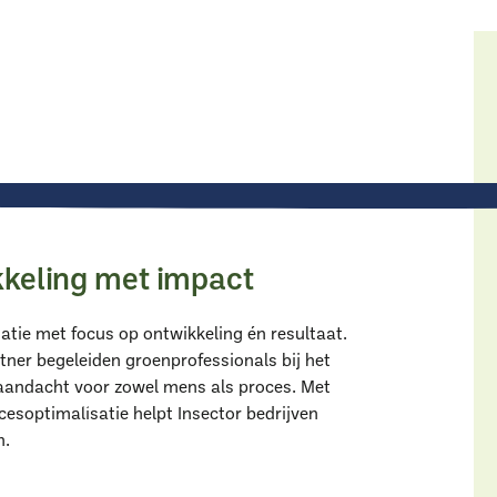
kkeling met impact
atie met focus op ontwikkeling én resultaat.
ner begeleiden groenprofessionals bij het
aandacht voor zowel mens als proces. Met
 groensector.
cesoptimalisatie helpt Insector bedrijven
isatie helpen ze
n.