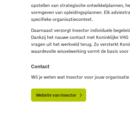
opstellen van strategische ontwikkelplannen, he
vormgeven van opleidingsplannen. Elk adviestr
specifieke organisatiecontext.
Daarnaast verzorgt Insector individuele begelei
Dankzij het nauwe contact met Koninklijke VHG 
vragen uit het werkveld terug. Zo versterkt Konin
waardevolle wisselwerking vormt de basis voo
Contact
Wil je weten wat Insector voor jouw organisati
Website
Website
van
van
Website van Insector
Insector
Insector