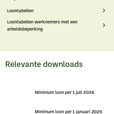
Loontabellen
Loontabellen werknemers met een
arbeidsbeperking
Relevante downloads
Minimum loon per 1 juli 2026
Minimum
Minimum
loon
loon
Minimum loon per 1 januari 2026
per
per