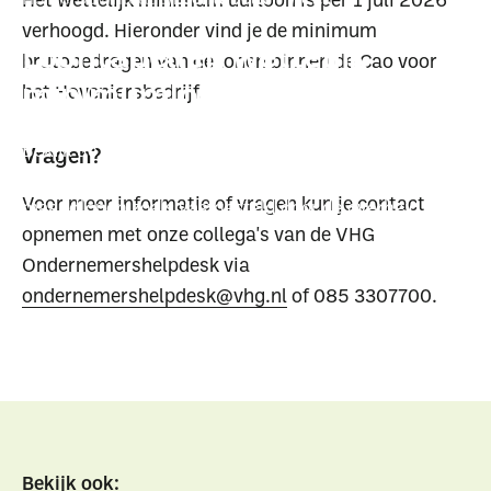
verhoogd. ​Hieronder vind je de minimum
Loontabellen wettelijk
brutobedragen van de lonen binnen de Cao voor
minimumloon
het Hoveniersbedrijf.
Bekijk de loontabellen van het wettelijk
Vragen?
minimumloon. Hier vind je de geldende uur- en
​Voor meer informatie of vragen kun je contact
maandlonen zoals vastgesteld door de overheid.
opnemen met onze collega's van de VHG
Ondernemershelpdesk via
ondernemershelpdesk@vhg.nl
of 085 3307700.
Bekijk ook: