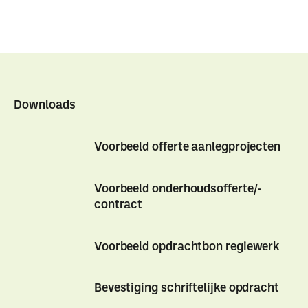
Downloads
Voorbeeld offerte aanlegprojecten
Voorbeeld
Voorbeeld
Voorbeeld onderhoudsofferte/-
offerte
offerte
contract
aanlegprojecten
aanlegprojecten
Voorbeeld
Voorbeeld
Voorbeeld opdrachtbon regiewerk
onderhoudsofferte/-
onderhoudsofferte/-
contract
contract
Voorbeeld
Voorbeeld
Bevestiging schriftelijke opdracht
opdrachtbon
opdrachtbon
regiewerk
regiewerk