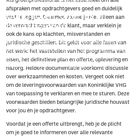
afspraken met opdrachtgevers goed en duidelijk
Contracten, offertes en
vast te leggen. Daarmee voldoe je niet alleen aan
bevestigingen
de verwachtingen van de klant, maar verklein je
ook de kans op klachten, misverstanden en
Duidelijke afspraken voorkomen misverstanden en
juridische geschillen. Dit geldt voor alle fasen van
discussies over werk en kosten. Op deze pagina vind
het werk: het vaststellen van het programma van
je voorbeelden en tools voor offertes (aanleg en
eisen, het definitieve plan en offerte, oplevering en
onderhoud), opdrachtbevestiging, regiewerk,
nazorg. Heldere documentatie voorkomt discussie
meerwerk en het nabellen van offertes.
over werkzaamheden en kosten. Vergeet ook niet
om de leveringsvoorwaarden van Koninklijke VHG
van toepassing te verklaren en mee te sturen. Deze
voorwaarden bieden belangrijke juridische houvast
voor jou én je opdrachtgever.
Voordat je een offerte uitbrengt, heb je de plicht
om je goed te informeren over alle relevante