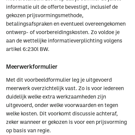
informatie uit de offerte bevestigt, inclusief de
gekozen prijsvormingsmethode,
betalingsafspraken en eventueel overeengekomen
Waar ben je naar op
ontwerp- of voorbereidingskosten. Zo voldoe je
aan de wettelijke informatieverplichting volgens
zoek?
artikel 6:230l BW.
Meerwerkformulier
Met dit voorbeeldformulier leg je uitgevoerd
meerwerk overzichtelijk vast. Zo is voor iedereen
Uitgelichte pagina’s
duidelijk welke extra werkzaamheden zijn
uitgevoerd, onder welke voorwaarden en tegen
Alle downloads
Alle thema's
Vind een VHG-
welke kosten. Dit voorkomt discussie achteraf,
zeker wanneer er gekozen is voor een prijsvorming
op basis van regie.