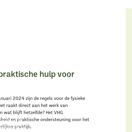
praktische hulp voor
uari 2024 zijn de regels voor de fysieke
t raakt direct aan het werk van
n wat blijft hetzelfde? Het VHG
eid en praktische ondersteuning voor het
onals om de
ijkse praktijk.
modules krijg je