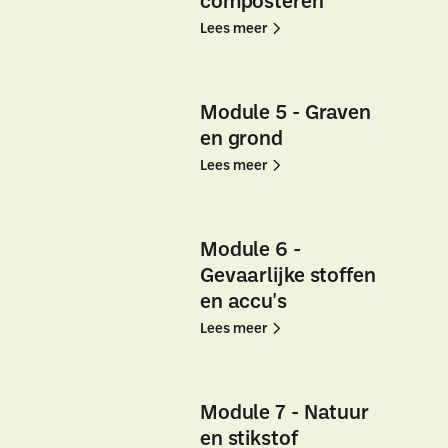
bedrijfslocatie
bedrijfslocatie
Lees
Lees
Lees meer
of
of
meer
meer
veranderen
veranderen
huidig
huidig
Module
Module
bedrijf
bedrijf
4
4
Module 5 - Graven
-
-
en grond
Groenafval
Groenafval
Lees
Lees
Lees meer
en
en
meer
meer
composteren
composteren
Module
Module
5
5
Module 6 -
-
-
Gevaarlijke stoffen
Graven
Graven
en accu's
k?
en
en
Lees
Lees
Lees meer
grond
grond
meer
meer
Module
Module
6
6
Module 7 - Natuur
-
-
en stikstof