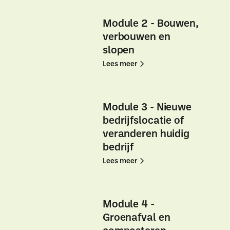
Module
Module
1
1
Module 2 - Bouwen,
-
-
verbouwen en
Omgevingswet
Omgevingswet
slopen
algemeen
algemeen
Lees
Lees
Lees meer
meer
meer
Module
Module
2
2
Module 3 - Nieuwe
-
-
bedrijfslocatie of
Bouwen,
Bouwen,
veranderen huidig
verbouwen
verbouwen
bedrijf
en
en
Lees
Lees
Lees meer
slopen
slopen
meer
meer
Module
Module
3
3
Module 4 -
-
-
Groenafval en
Nieuwe
Nieuwe
composteren