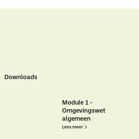
Downloads
Module 1 -
Omgevingswet
algemeen
Lees
Lees
Lees meer
meer
meer