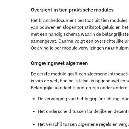
snel inzicht in wat de Omgevingswet betekent voor jouw dageli
Overzicht in tien praktische modules
Het branchedocument bestaat uit tien modules d
van bouwen en slopen tot stikstof, geluid en he
met een handig schema waarin de belangrijkste
samengevat. Daarna volgt een overzichtelijke uit
Ook vind je per module verwijzingen naar hulpm
Omgevingswet algemeen
De eerste module geeft een algemene introducti
is van de wet, hoe het stelsel is opgebouwd en w
Belangrijke aandachtspunten zijn onder andere:
De vervanging van het begrip ‘inrichting’ doo
Het onderscheid tussen landelijke en decentr
Het verschil tussen algemene regels en verg