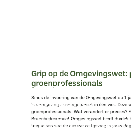
Home
Downloads
Branchedocument omgevingswet
Grip op de Omgevingswet: 
groenprofessionals
Branchedocument
Omgevingswet
Sinds de invoering van de Omgevingswet op 1 jan
leefomgeving samengebracht in één wet. Deze we
groenprofessionals. Wat verandert er precies? E
Branchedocument Omgevingswet biedt duidelijkh
Het VHG Branchedocument Omgevingswet helpt groenprofessi
toepassen van de nieuwe wetgeving in jouw dagel
nieuwe regels praktisch toe te passen. Met tien overzichtelijke 