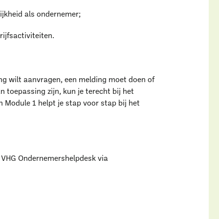
ijkheid als ondernemer;
ijfsactiviteiten.
ng wilt aanvragen, een melding moet doen of
n toepassing zijn, kun je terecht bij het
 Module 1 helpt je stap voor stap bij het
aar ben je naar op zoe
e VHG Ondernemershelpdesk via