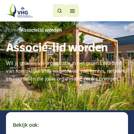
Button
Button
Text
Text
Home
Associelid worden
Associé-lid worden
Wil jij groeien als organisatie in het groen? Word lid
van Koninklijke VHG en profiteer van kennis, netwerk
en voordelen die jouw organisatie verder brengen.
Bekijk ook: