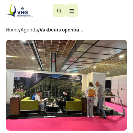
Button
Button
Text
Text
Home
Agenda
Vakbeurs openbare ruimte dag 2