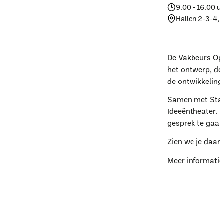
9.00 - 16.00 
Hallen 2-3-4,
De Vakbeurs Op
het ontwerp, d
de ontwikkelin
W
Samen met Stad
Ideeëntheater.
gesprek te gaa
Zien we je daa
Meer informati