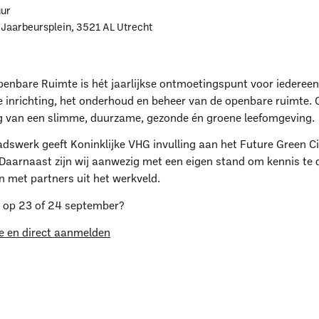
uur
 Jaarbeursplein, 3521 AL Utrecht
enbare Ruimte is hét jaarlijkse ontmoetingspunt voor iedereen
e inrichting, het onderhoud en beheer van de openbare ruimte. 
g van een slimme, duurzame, gezonde én groene leefomgeving.
aar ben je naar op zoe
swerk geeft Koninklijke VHG invulling aan het Future Green Ci
 Daarnaast zijn wij aanwezig met een eigen stand om kennis te d
n met partners uit het werkveld.
r op 23 of 24 september?
e en direct aanmelden
Uitgelichte pagina’s
Alle downloads
Alle thema's
Vind een VHG-groenprofessiona