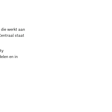
 die werkt aan
Centraal staat
k?
ty
elen en in
l