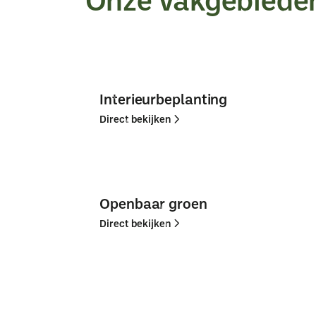
Interieurbeplanting
Direct bekijken
Direct
Direct
bekijken
bekijken
Openbaar groen
Direct bekijken
Direct
Direct
bekijken
bekijken