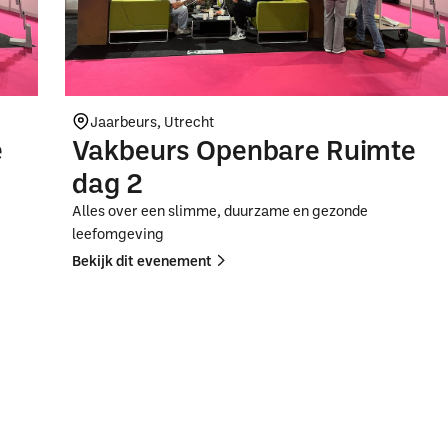
Jaarbeurs, Utrecht
e
Vakbeurs Openbare Ruimte
dag 2
Alles over een slimme, duurzame en gezonde
leefomgeving
Bekijk dit evenement
Button
Button
Text
Text