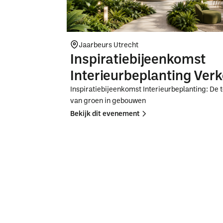
Jaarbeurs Utrecht
Inspiratiebijeenkomst
Interieurbeplanting Ver
Inspiratiebijeenkomst Interieurbeplanting: De
van groen in gebouwen
Bekijk dit evenement
Button
Button
Text
Text