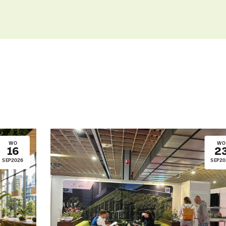
Uitgelichte pagina’s
Alle downloads
Alle thema's
Vind een VHG-groenprofessiona
WO
WO
16
2
SEP
2026
SEP
20