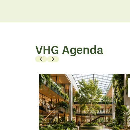
Bekijk
Bekijk
artikel
artikel
VHG Agenda