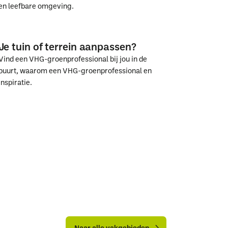
en leefbare omgeving.
Samen
Samen
vergroenen
vergroenen
Je tuin of terrein aanpassen?
we
we
Vind een VHG-groenprofessional bij jou in de
Nederland
Nederland
buurt, waarom een VHG-groenprofessional en
inspiratie.
Je
Je
tuin
tuin
of
of
terrein
terrein
aanpassen?
aanpassen?
Naar
Naar
alle
alle
Naar alle vakgebieden