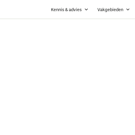
Kennis & advies
Vakgebieden
Koninklijke
Dé branchevereniging van ondernemers in het gro
groenvoorzieners, interieurbeplanters, dak- en g
boomspecialisten.