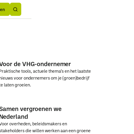
Button
rden
rden
Text
den
Voor de VHG-ondernemer
Praktische tools, actuele thema’s en het laatste
nieuws voor ondernemers om je (groen)bedrijf
te laten groeien.
Voor
Voor
de
de
Samen vergroenen we
VHG-
VHG-
Nederland
ondernemer
ondernemer
Voor overheden, beleidsmakers en
stakeholders die willen werken aan een groene