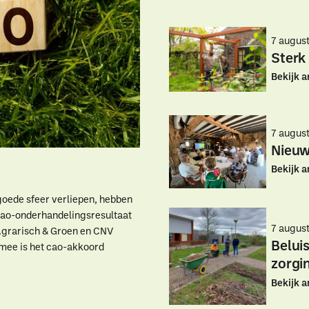
7 augus
Sterk
Bekijk a
7 augus
Nieuw
Bekijk a
goede sfeer verliepen, hebben
 cao-onderhandelingsresultaat
7 augus
Agrarisch & Groen en CNV
Belui
mee is het cao-akkoord
zorgi
aar ben je naar op zoe
Bekijk a