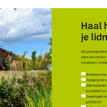
Haal 
je li
Als groenprofessi
alles om sterke
verdiepen. Ontde
Antwoord op 
Toegang tot e
Interessante 
brandstof en
Downloads om
profileren