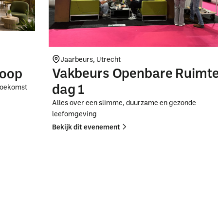
Jaarbeurs, Utrecht
Vakbeurs Openbare Ruimt
koop
dag 1
 toekomst
Alles over een slimme, duurzame en gezonde
leefomgeving
Bekijk dit evenement
Button
Button
Text
Text