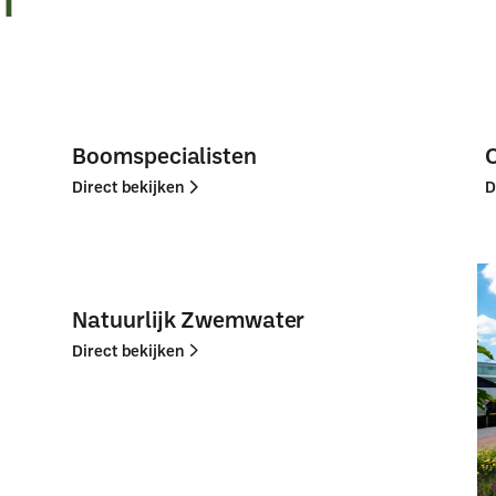
Boomspecialisten
Direct bekijken
D
Direct
Direct
bekijken
bekijken
Natuurlijk Zwemwater
Direct bekijken
Direct
Direct
bekijken
bekijken