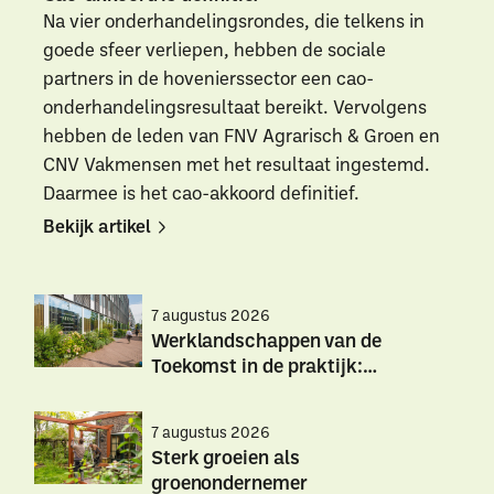
Na vier onderhandelingsrondes, die telkens in
goede sfeer verliepen, hebben de sociale
partners in de hovenierssector een cao-
onderhandelingsresultaat bereikt. Vervolgens
hebben de leden van FNV Agrarisch & Groen en
CNV Vakmensen met het resultaat ingestemd.
Daarmee is het cao-akkoord definitief.
Bekijk artikel
Bekijk
Bekijk
artikel
artikel
7 augustus 2026
Werklandschappen van de
Toekomst in de praktijk:
hittestress
Werklandschappen
Werklandschappen
7 augustus 2026
van
van
Sterk groeien als
de
de
groenondernemer
Toekomst
Toekomst