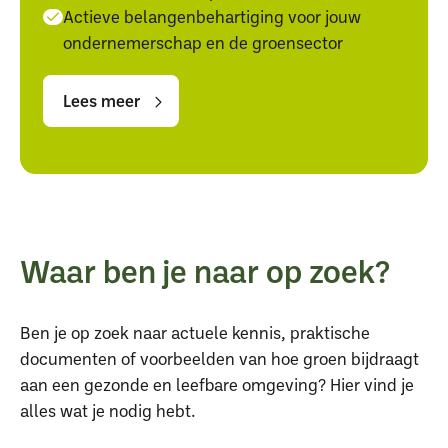
Actieve belangenbehartiging voor jouw
ondernemerschap en de groensector
Lees
Lees
meer
meer
Lees meer
Waar ben je naar op zoek?
Ben je op zoek naar actuele kennis, praktische
documenten of voorbeelden van hoe groen bijdraagt
aan een gezonde en leefbare omgeving? Hier vind je
alles wat je nodig hebt.