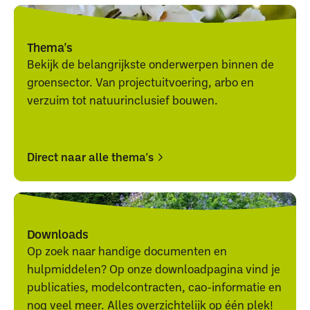
Thema's
Bekijk de belangrijkste onderwerpen binnen de
groensector. Van projectuitvoering, arbo en
verzuim tot natuurinclusief bouwen.
Direct naar alle thema's
Direct
Direct
naar
naar
alle
alle
Downloads
thema's
thema's
Op zoek naar handige documenten en
hulpmiddelen? Op onze downloadpagina vind je
publicaties, modelcontracten, cao-informatie en
nog veel meer. Alles overzichtelijk op één plek!