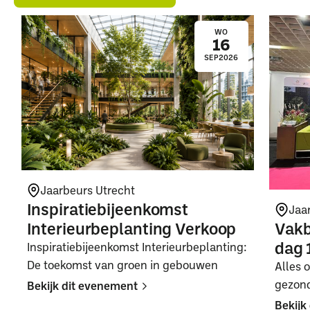
WO
16
SEP
2026
Jaarbeurs Utrecht
Inspiratiebijeenkomst
Jaa
Interieurbeplanting Verkoop
Vakb
dag 
Inspiratiebijeenkomst Interieurbeplanting:
De toekomst van groen in gebouwen
Alles 
gezon
Bekijk dit evenement
Bekijk