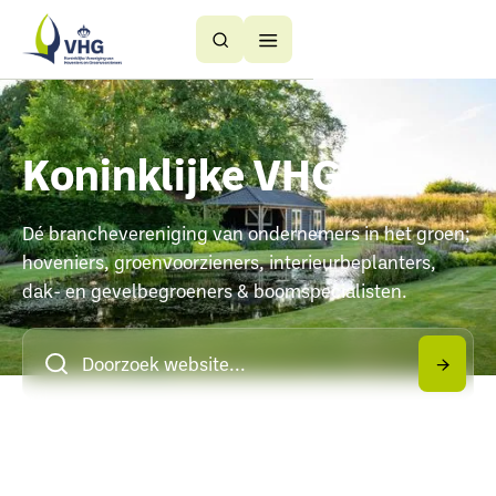
Button
Button
Text
Text
Koninklijke VHG
Dé branchevereniging van ondernemers in het groen;
hoveniers, groenvoorzieners, interieurbeplanters,
dak- en gevelbegroeners & boomspecialisten.