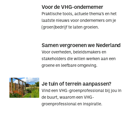
Voor de VHG-ondernemer
Praktische tools, actuele thema’s en het
laatste nieuws voor ondernemers om je
(groen)bedrijf te laten groeien.
Voor
Voor
Samen vergroenen we Nederland
de
de
Voor overheden, beleidsmakers en
VHG-
VHG-
stakeholders die willen werken aan een
ondernemer
ondernemer
groene en leefbare omgeving.
Samen
Samen
Je tuin of terrein aanpassen?
vergroenen
vergroenen
Vind een VHG-groenprofessional bij jou in
we
we
de buurt, waarom een VHG-
Nederland
Nederland
groenprofessional en inspiratie.
Je
Je
tuin
tuin
of
of