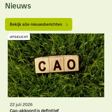
Nieuws
Bekijk
Bekijk
alle
alle
Bekijk alle nieuwsberichten
nieuwsberichten
nieuwsberichten
UITGELICHT
22 juli 2026
Cao-akkoord is definitief