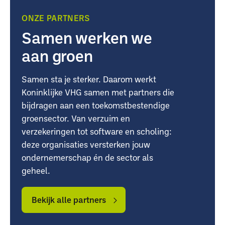
ONZE PARTNERS
Samen werken we
aan groen
Samen sta je sterker. Daarom werkt
Koninklijke VHG samen met partners die
bijdragen aan een toekomstbestendige
groensector. Van verzuim en
verzekeringen tot software en scholing:
deze organisaties versterken jouw
ondernemerschap én de sector als
geheel.
Bekijk
Bekijk
alle
alle
Bekijk alle partners
partners
partners