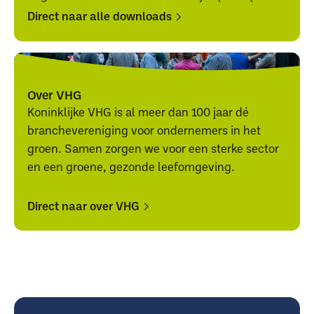
Direct naar alle downloads
Direct
Direct
naar
naar
alle
alle
Over VHG
downloads
downloads
Koninklijke VHG is al meer dan 100 jaar dé
branchevereniging voor ondernemers in het
groen. Samen zorgen we voor een sterke sector
en een groene, gezonde leefomgeving.
Direct naar over VHG
Direct
Direct
naar
naar
over
over
VHG
VHG