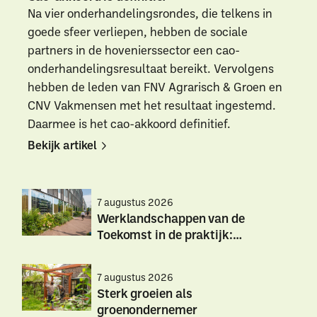
Na vier onderhandelingsrondes, die telkens in
goede sfeer verliepen, hebben de sociale
partners in de hovenierssector een cao-
onderhandelingsresultaat bereikt. Vervolgens
hebben de leden van FNV Agrarisch & Groen en
CNV Vakmensen met het resultaat ingestemd.
Daarmee is het cao-akkoord definitief.
Bekijk artikel
Bekijk
Bekijk
artikel
artikel
7 augustus 2026
Werklandschappen van de
Toekomst in de praktijk:
hittestress
Werklandschappen
Werklandschappen
7 augustus 2026
van
van
Sterk groeien als
de
de
groenondernemer
Toekomst
Toekomst