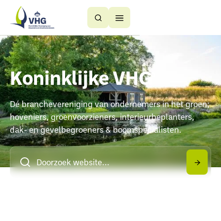
Button
Button
Text
Text
Koninklijke VHG
Dé branchevereniging van ondernemers in het groen;
hoveniers, groenvoorzieners, interieurbeplanters,
dak- en gevelbegroeners & boomspecialisten.