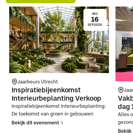
WO
16
SEP
2026
Jaarbeurs Utrecht
Inspiratiebijeenkomst
Jaa
Interieurbeplanting Verkoop
Vakb
dag 
Inspiratiebijeenkomst Interieurbeplanting:
De toekomst van groen in gebouwen
Alles 
gezon
Bekijk dit evenement
Bekijk