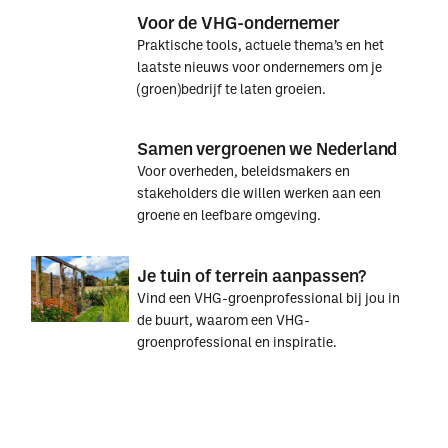
Voor de VHG-ondernemer
Praktische tools, actuele thema’s en het
laatste nieuws voor ondernemers om je
(groen)bedrijf te laten groeien.
Voor
Voor
Samen vergroenen we Nederland
de
de
Voor overheden, beleidsmakers en
VHG-
VHG-
stakeholders die willen werken aan een
ondernemer
ondernemer
groene en leefbare omgeving.
Samen
Samen
Je tuin of terrein aanpassen?
vergroenen
vergroenen
Vind een VHG-groenprofessional bij jou in
we
we
de buurt, waarom een VHG-
Nederland
Nederland
groenprofessional en inspiratie.
Je
Je
tuin
tuin
of
of