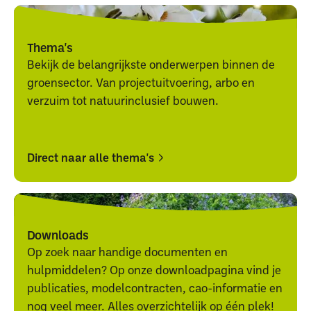
Thema's
Bekijk de belangrijkste onderwerpen binnen de
groensector. Van projectuitvoering, arbo en
verzuim tot natuurinclusief bouwen.
Direct naar alle thema's
Direct
Direct
naar
naar
alle
alle
Downloads
thema's
thema's
Op zoek naar handige documenten en
hulpmiddelen? Op onze downloadpagina vind je
publicaties, modelcontracten, cao-informatie en
nog veel meer. Alles overzichtelijk op één plek!