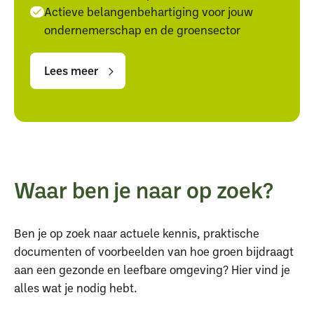
Actieve belangenbehartiging voor jouw
ondernemerschap en de groensector
Lees
Lees
meer
meer
Lees meer
Waar ben je naar op zoek?
Ben je op zoek naar actuele kennis, praktische
documenten of voorbeelden van hoe groen bijdraagt
aan een gezonde en leefbare omgeving? Hier vind je
alles wat je nodig hebt.