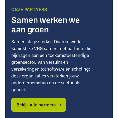
ONZE PARTNERS
Samen werken we
aan groen
Samen sta je sterker. Daarom werkt
Koninklijke VHG samen met partners die
bijdragen aan een toekomstbestendige
groensector. Van verzuim en
verzekeringen tot software en scholing:
deze organisaties versterken jouw
ondernemerschap én de sector als
geheel.
Bekijk
Bekijk
alle
alle
Bekijk alle partners
partners
partners