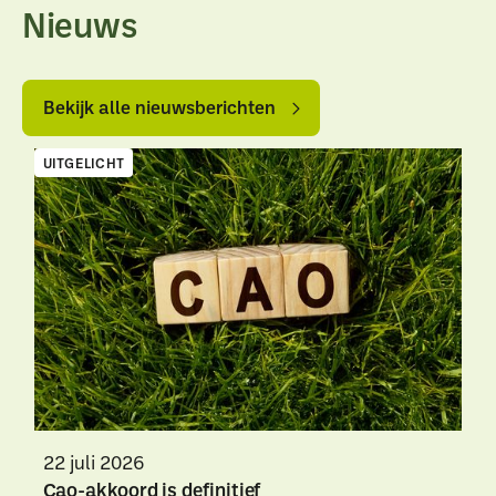
Nieuws
Bekijk
Bekijk
alle
alle
Bekijk alle nieuwsberichten
nieuwsberichten
nieuwsberichten
UITGELICHT
22 juli 2026
Cao-akkoord is definitief