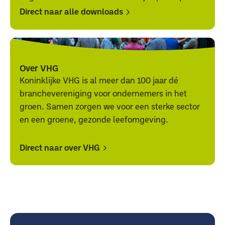
Direct naar alle downloads
Direct
Direct
naar
naar
alle
alle
Over VHG
downloads
downloads
Koninklijke VHG is al meer dan 100 jaar dé
branchevereniging voor ondernemers in het
groen. Samen zorgen we voor een sterke sector
en een groene, gezonde leefomgeving.
Direct naar over VHG
Direct
Direct
naar
naar
over
over
VHG
VHG