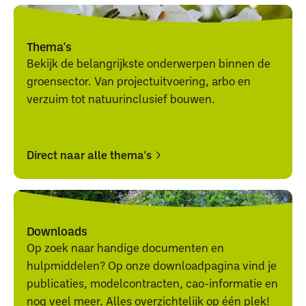
Thema's
Bekijk de belangrijkste onderwerpen binnen de
groensector. Van projectuitvoering, arbo en
verzuim tot natuurinclusief bouwen.
Direct naar alle thema's
Direct
Direct
naar
naar
alle
alle
Downloads
thema's
thema's
Op zoek naar handige documenten en
hulpmiddelen? Op onze downloadpagina vind je
publicaties, modelcontracten, cao-informatie en
nog veel meer. Alles overzichtelijk op één plek!