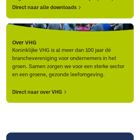
Direct naar alle downloads
Direct
Direct
naar
naar
alle
alle
Over VHG
downloads
downloads
Koninklijke VHG is al meer dan 100 jaar dé
branchevereniging voor ondernemers in het
groen. Samen zorgen we voor een sterke sector
en een groene, gezonde leefomgeving.
Direct naar over VHG
Direct
Direct
naar
naar
over
over
VHG
VHG