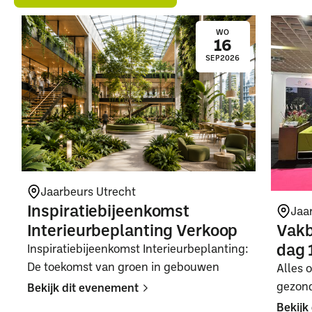
WO
16
SEP
2026
Jaarbeurs Utrecht
Inspiratiebijeenkomst
Jaa
Interieurbeplanting Verkoop
Vakb
dag 
Inspiratiebijeenkomst Interieurbeplanting:
De toekomst van groen in gebouwen
Alles 
gezon
Bekijk dit evenement
Bekijk