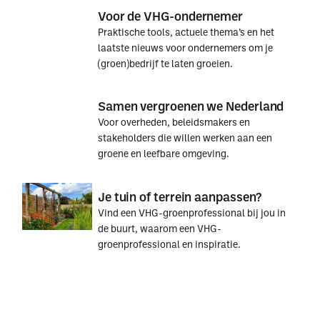
Voor de VHG-ondernemer
Praktische tools, actuele thema’s en het
laatste nieuws voor ondernemers om je
(groen)bedrijf te laten groeien.
Voor
Voor
Samen vergroenen we Nederland
de
de
Voor overheden, beleidsmakers en
VHG-
VHG-
stakeholders die willen werken aan een
ondernemer
ondernemer
groene en leefbare omgeving.
Samen
Samen
Je tuin of terrein aanpassen?
vergroenen
vergroenen
Vind een VHG-groenprofessional bij jou in
we
we
de buurt, waarom een VHG-
Nederland
Nederland
groenprofessional en inspiratie.
Je
Je
tuin
tuin
of
of