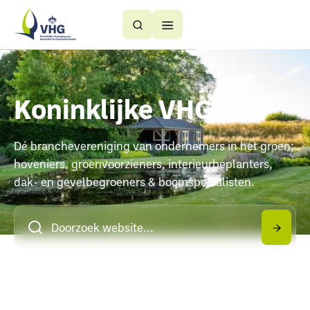
Button
Button
Text
Text
Koninklijke VHG
Dé branchevereniging van ondernemers in het groen;
hoveniers, groenvoorzieners, interieurbeplanters,
dak- en gevelbegroeners & boomspecialisten.