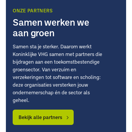
ONZE PARTNERS
Samen werken we
aan groen
Samen sta je sterker. Daarom werkt
Koninklijke VHG samen met partners die
bijdragen aan een toekomstbestendige
groensector. Van verzuim en
verzekeringen tot software en scholing:
deze organisaties versterken jouw
ondernemerschap én de sector als
geheel.
Bekijk
Bekijk
alle
alle
Bekijk alle partners
partners
partners