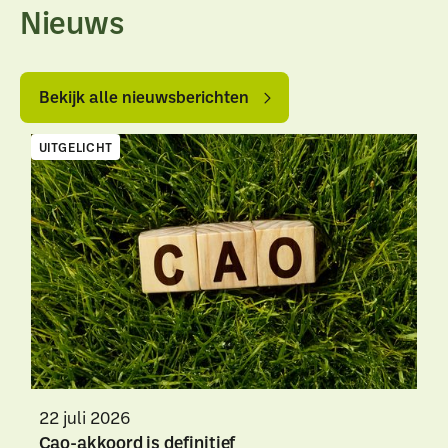
Nieuws
Bekijk
Bekijk
alle
alle
Bekijk alle nieuwsberichten
nieuwsberichten
nieuwsberichten
UITGELICHT
22 juli 2026
Cao-akkoord is definitief