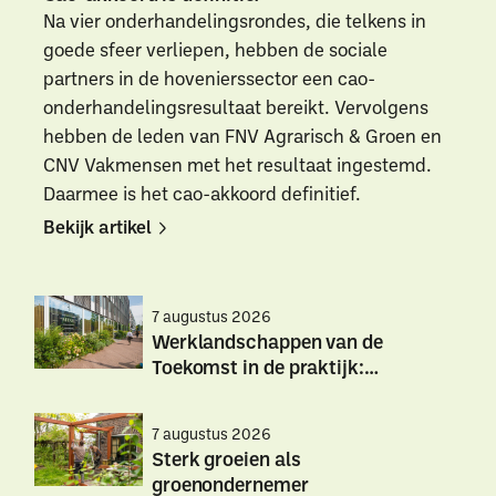
Na vier onderhandelingsrondes, die telkens in
goede sfeer verliepen, hebben de sociale
partners in de hovenierssector een cao-
onderhandelingsresultaat bereikt. Vervolgens
hebben de leden van FNV Agrarisch & Groen en
CNV Vakmensen met het resultaat ingestemd.
Daarmee is het cao-akkoord definitief.
Bekijk artikel
Bekijk
Bekijk
artikel
artikel
7 augustus 2026
Werklandschappen van de
Toekomst in de praktijk:
hittestress
Werklandschappen
Werklandschappen
7 augustus 2026
van
van
Sterk groeien als
de
de
groenondernemer
Toekomst
Toekomst