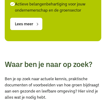
Actieve belangenbehartiging voor jouw
ondernemerschap en de groensector
Lees
Lees
meer
meer
Lees meer
Waar ben je naar op zoek?
Ben je op zoek naar actuele kennis, praktische
documenten of voorbeelden van hoe groen bijdraagt
aan een gezonde en leefbare omgeving? Hier vind je
alles wat je nodig hebt.