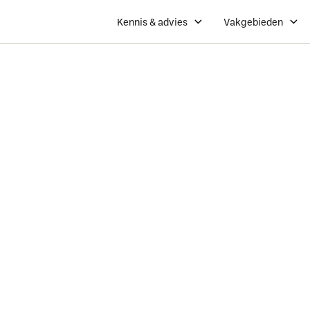
Kennis & advies
Vakgebieden
Koninklijke
Dé branchevereniging van ondernemers in het gro
groenvoorzieners, interieurbeplanters, dak- en g
boomspecialisten.