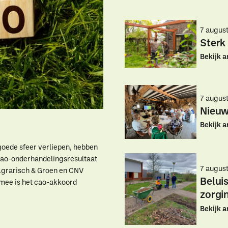
7 augus
Sterk
Bekijk a
7 augus
Nieuw
Bekijk a
goede sfeer verliepen, hebben
 cao-onderhandelingsresultaat
7 augus
Agrarisch & Groen en CNV
Belui
mee is het cao-akkoord
zorgi
aar ben je naar op zoe
Bekijk a