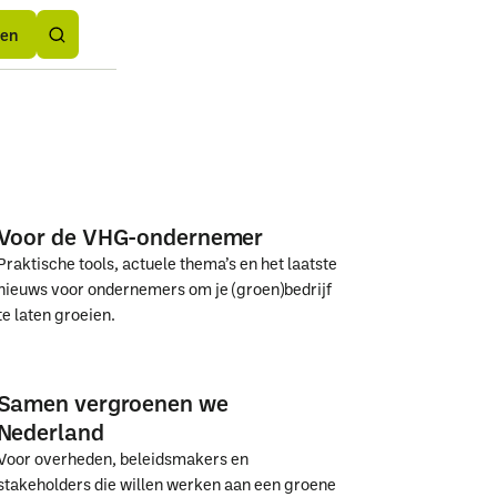
Button
rden
rden
Text
den
Voor de VHG-ondernemer
Praktische tools, actuele thema’s en het laatste
nieuws voor ondernemers om je (groen)bedrijf
te laten groeien.
Voor
Voor
de
de
Samen vergroenen we
VHG-
VHG-
Nederland
ondernemer
ondernemer
Voor overheden, beleidsmakers en
stakeholders die willen werken aan een groene