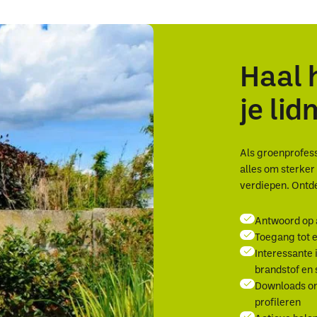
Haal 
je li
Als groenprofessi
alles om sterke
verdiepen. Ontde
Antwoord op 
Toegang tot e
Interessante 
brandstof en
Downloads om
profileren