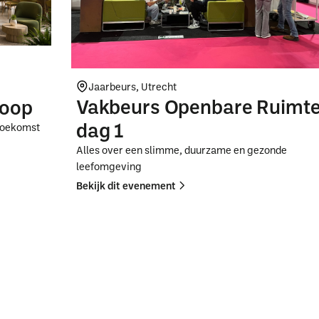
Jaarbeurs, Utrecht
Vakbeurs Openbare Ruimt
koop
dag 1
 toekomst
Alles over een slimme, duurzame en gezonde
leefomgeving
Bekijk dit evenement
Button
Button
Text
Text