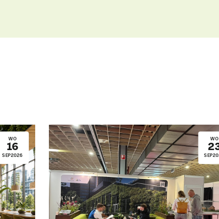
Uitgelichte pagina’s
Alle downloads
Alle thema's
Vind een VHG-groenprofessiona
WO
WO
16
2
SEP
2026
SEP
20