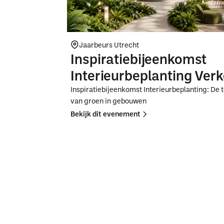
Jaarbeurs Utrecht
Inspiratiebijeenkomst
Interieurbeplanting Ver
Inspiratiebijeenkomst Interieurbeplanting: De
van groen in gebouwen
Bekijk dit evenement
Button
Button
Text
Text