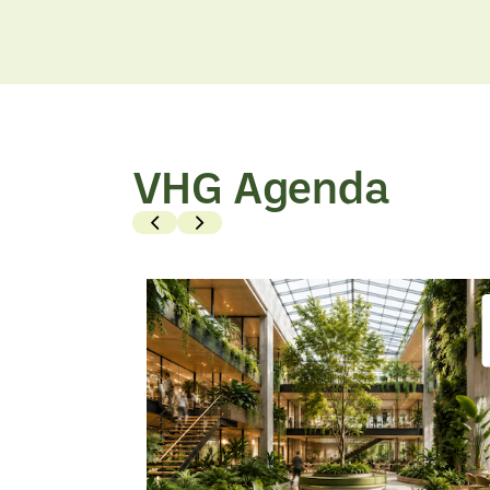
Bekijk
Bekijk
artikel
artikel
VHG Agenda