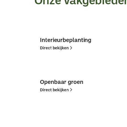
Interieurbeplanting
Direct bekijken
Direct
Direct
bekijken
bekijken
Openbaar groen
Direct bekijken
Direct
Direct
bekijken
bekijken