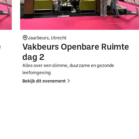
Jaarbeurs, Utrecht
e
Vakbeurs Openbare Ruimte
dag 2
Alles over een slimme, duurzame en gezonde
leefomgeving
Bekijk dit evenement
Button
Button
Text
Text