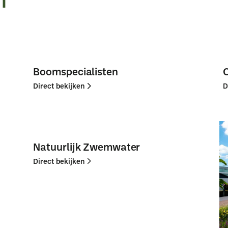
Boomspecialisten
Direct bekijken
D
Direct
Direct
bekijken
bekijken
Natuurlijk Zwemwater
Direct bekijken
Direct
Direct
bekijken
bekijken