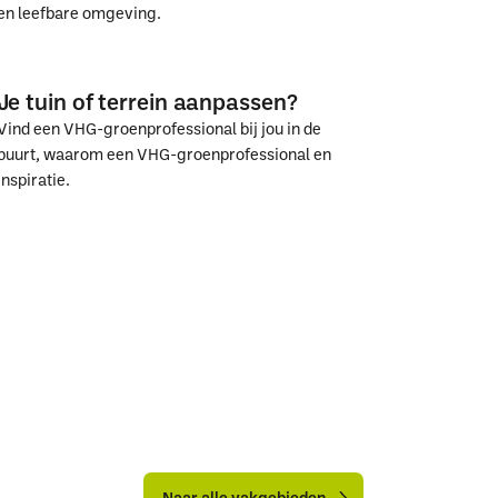
en leefbare omgeving.
Samen
Samen
vergroenen
vergroenen
Je tuin of terrein aanpassen?
we
we
Vind een VHG-groenprofessional bij jou in de
Nederland
Nederland
buurt, waarom een VHG-groenprofessional en
inspiratie.
Je
Je
tuin
tuin
of
of
terrein
terrein
aanpassen?
aanpassen?
Naar
Naar
alle
alle
Naar alle vakgebieden